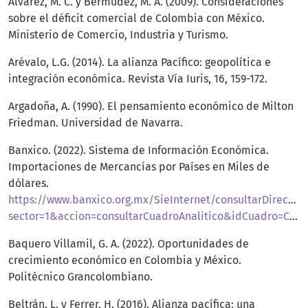
Álvarez, M. C. y Bermúdez, M. A. (2009). Consideraciones
sobre el déficit comercial de Colombia con México.
Ministerio de Comercio, Industria y Turismo.
Arévalo, L.G. (2014). La alianza Pacífico: geopolítica e
integración económica. Revista Vía Iuris, 16, 159-172.
Argadoña, A. (1990). El pensamiento económico de Milton
Friedman. Universidad de Navarra.
Banxico. (2022). Sistema de Información Económica.
Importaciones de Mercancías por Países en Miles de
dólares.
https://www.banxico.org.mx/SieInternet/consultarDirectori
sector=1&accion=consultarCuadroAnalitico&idCuadro=CA6&locale=es
Baquero Villamil, G. A. (2022). Oportunidades de
crecimiento económico en Colombia y México.
Politécnico Grancolombiano.
Beltrán, L. y Ferrer, H. (2016). Alianza pacífica: una