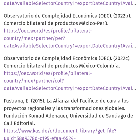
dateAvailableSelectorCountry1=exportDateCountry1Available16&dynamicBilateralTradeSelector=year2020
Observatorio de Complejidad Económica (OEC). (2022b).
Comercio bilateral de productos México-Perú.
https://oec.world/es/profile/bilateral-
country/mex/partner/per?
dateAvailableSelectorCountry1=exportDateCountry1Available16&dynamicBilateralTradeSelector=year2020
Observatorio de Complejidad Económica (OEC). (2022c).
Comercio bilateral de productos México-Colombia.
https://oec.world/es/profile/bilateral-
country/mex/partner/col?
dateAvailableSelectorCountry1=exportDateCountry1Available16&dynamicBilateralTradeSelector=year2020
Pastrana, E. (2015). La Alianza del Pacífico: de cara a los
proyectos regionales y las transformaciones globales.
Fundación Konrad Adenauer, Universidad de Santiago de
Cali Editorial.
https://www.kas.de/c/document_library/get_file?
uuid=58a9378d-c195-efaa-6524-