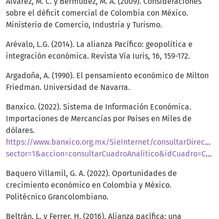
Álvarez, M. C. y Bermúdez, M. A. (2009). Consideraciones
sobre el déficit comercial de Colombia con México.
Ministerio de Comercio, Industria y Turismo.
Arévalo, L.G. (2014). La alianza Pacífico: geopolítica e
integración económica. Revista Vía Iuris, 16, 159-172.
Argadoña, A. (1990). El pensamiento económico de Milton
Friedman. Universidad de Navarra.
Banxico. (2022). Sistema de Información Económica.
Importaciones de Mercancías por Países en Miles de
dólares.
https://www.banxico.org.mx/SieInternet/consultarDirectori
sector=1&accion=consultarCuadroAnalitico&idCuadro=CA6&locale=es
Baquero Villamil, G. A. (2022). Oportunidades de
crecimiento económico en Colombia y México.
Politécnico Grancolombiano.
Beltrán, L. y Ferrer, H. (2016). Alianza pacífica: una