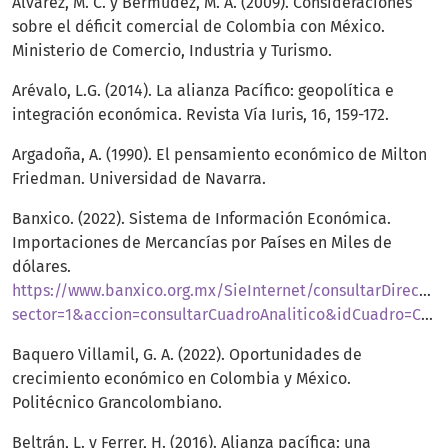
Álvarez, M. C. y Bermúdez, M. A. (2009). Consideraciones
sobre el déficit comercial de Colombia con México.
Ministerio de Comercio, Industria y Turismo.
Arévalo, L.G. (2014). La alianza Pacífico: geopolítica e
integración económica. Revista Vía Iuris, 16, 159-172.
Argadoña, A. (1990). El pensamiento económico de Milton
Friedman. Universidad de Navarra.
Banxico. (2022). Sistema de Información Económica.
Importaciones de Mercancías por Países en Miles de
dólares.
https://www.banxico.org.mx/SieInternet/consultarDirectori
sector=1&accion=consultarCuadroAnalitico&idCuadro=CA6&locale=es
Baquero Villamil, G. A. (2022). Oportunidades de
crecimiento económico en Colombia y México.
Politécnico Grancolombiano.
Beltrán, L. y Ferrer, H. (2016). Alianza pacífica: una