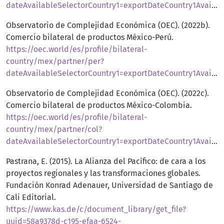
dateAvailableSelectorCountry1=exportDateCountry1Available16&dynamicBilateralTradeSelector=year2020
Observatorio de Complejidad Económica (OEC). (2022b).
Comercio bilateral de productos México-Perú.
https://oec.world/es/profile/bilateral-
country/mex/partner/per?
dateAvailableSelectorCountry1=exportDateCountry1Available16&dynamicBilateralTradeSelector=year2020
Observatorio de Complejidad Económica (OEC). (2022c).
Comercio bilateral de productos México-Colombia.
https://oec.world/es/profile/bilateral-
country/mex/partner/col?
dateAvailableSelectorCountry1=exportDateCountry1Available16&dynamicBilateralTradeSelector=year2020
Pastrana, E. (2015). La Alianza del Pacífico: de cara a los
proyectos regionales y las transformaciones globales.
Fundación Konrad Adenauer, Universidad de Santiago de
Cali Editorial.
https://www.kas.de/c/document_library/get_file?
uuid=58a9378d-c195-efaa-6524-