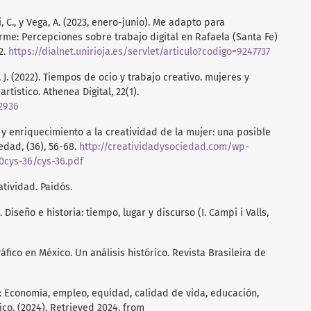
i, C., y Vega, A. (2023, enero-junio). Me adapto para
me: Percepciones sobre trabajo digital en Rafaela (Santa Fe)
2.
https://dialnet.unirioja.es/servlet/articulo?codigo=9247737
J. (2022). Tiempos de ocio y trabajo creativo. mujeres y
tístico. Athenea Digital, 22(1).
.2936
s y enriquecimiento a la creatividad de la mujer: una posible
edad, (36), 56-68.
http://creatividadysociedad.com/wp-
0cys-36/cys-36.pdf
atividad. Paidós.
. Diseño e historia: tiempo, lugar y discurso (I. Campi i Valls,
ráfico en México. Un análisis histórico. Revista Brasileira de
 Economía, empleo, equidad, calidad de vida, educación,
co. (2024). Retrieved 2024, from