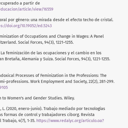
Recuperado a partir de
educacion/article/view/16559
boral por género: una mirada desde el efecto techo de cristal.
ps://doi.org/10.19052/ed.5243
Feminization of Occupations and Change in Wages: A Panel
tzerland. Social Forces, 94(3), 1221–1255.
). La feminización de las ocupaciones y el cambio en los
an Bretaña, Alemania y Suiza. Social Forces, 94(3), 1221-1255.
aradoxical Processes of Feminization in the Professions: The
emi-professions. Work Employment and Society, 22(2), 281-299.
89105
on to Women's and Gender Studies. Wiley.
s, L. (2020, enero-junio). Trabajo mediado por tecnologías
vas formas de control y trabajadores ciborg. Revista
Trabajo, 4(7), 1-35.
https://www.redalyc.org/articulo.oa?