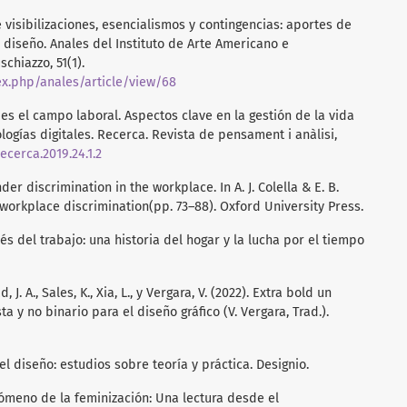
. De visibilizaciones, esencialismos y contingencias: aportes de
 diseño. Anales del Instituto de Arte Americano e
schiazzo, 51(1).
ex.php/anales/article/view/68
a es el campo laboral. Aspectos clave en la gestión de la vida
ogías digitales. Recerca. Revista de pensament i anàlisi,
ecerca.2019.24.1.2
nder discrimination in the workplace. In A. J. Colella & E. B.
workplace discrimination(pp. 73–88). Oxford University Press.
ués del trabajo: una historia del hogar y la lucha por el tiempo
d, J. A., Sales, K., Xia, L., y Vergara, V. (2022). Extra bold un
a y no binario para el diseño gráfico (V. Vergara, Trad.).
del diseño: estudios sobre teoría y práctica. Designio.
enómeno de la feminización: Una lectura desde el