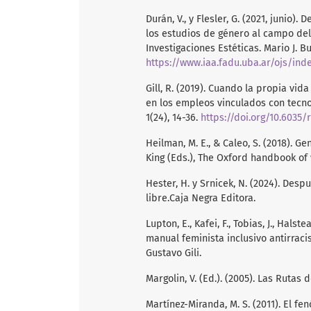
Durán, V., y Flesler, G. (2021, junio)
los estudios de género al campo del
Investigaciones Estéticas. Mario J. Bu
https://www.iaa.fadu.uba.ar/ojs/ind
Gill, R. (2019). Cuando la propia vid
en los empleos vinculados con tecnol
1(24), 14-36.
https://doi.org/10.6035/r
Heilman, M. E., & Caleo, S. (2018). Ge
King (Eds.), The Oxford handbook of 
Hester, H. y Srnicek, N. (2024). Desp
libre.Caja Negra Editora.
Lupton, E., Kafei, F., Tobias, J., Halstea
manual feminista inclusivo antirracist
Gustavo Gili.
Margolin, V. (Ed.). (2005). Las Rutas 
Martínez-Miranda, M. S. (2011). El f