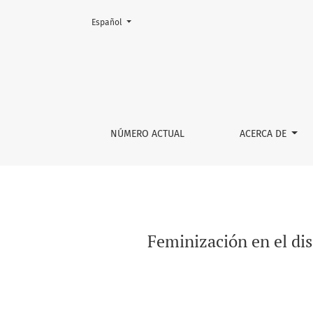
Cambiar el idioma. El actual es:
Español
Feminización en el diseño gráfico: caracterí
NÚMERO ACTUAL
ACERCA DE
Feminización en el dis