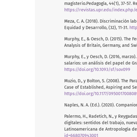
magisterio.Pedagogía, 44(1), 37-57. 
https://revistas.upr.edu/index.php/
Meza, C. A. (2018). Discriminación la
Equidad y Desarrollo, (32), 11-31.
htt
Murphy, E., & Oesch, D. (2015). The 
Analysis of Britain, Germany, and Swi
Murphy, E., y Oesch, D. (2016, marzo
salarios: un análisis del papel de Gr
https://doi.org/10.1093/sf/sov099
Muzio, D., y Bolton, S. (2008). The P
Case of Established, Aspiring and S
https://doi.org/10.1177/09500170080
Naples, N. A. (Ed.). (2020). Compani
Palermo, H., Radetich, N., y Reygada
digitales: sentidos del trabajo, nue
Latinoamericana de Antropología del 
id=668070943001