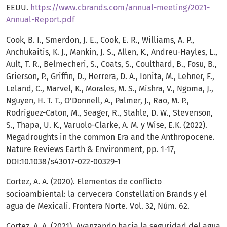
EEUU.
https://www.cbrands.com/annual-meeting/2021-
Annual-Report.pdf
Cook, B. I., Smerdon, J. E., Cook, E. R., Williams, A. P.,
Anchukaitis, K. J., Mankin, J. S., Allen, K., Andreu-Hayles, L.,
Ault, T. R., Belmecheri, S., Coats, S., Coulthard, B., Fosu, B.,
Grierson, P., Griffin, D., Herrera, D. A., Ionita, M., Lehner, F.,
Leland, C., Marvel, K., Morales, M. S., Mishra, V., Ngoma, J.,
Nguyen, H. T. T., O’Donnell, A., Palmer, J., Rao, M. P.,
Rodriguez-Caton, M., Seager, R., Stahle, D. W., Stevenson,
S., Thapa, U. K., Varuolo-Clarke, A. M. y Wise, E.K. (2022).
Megadroughts in the common Era and the Anthropocene.
Nature Reviews Earth & Environment, pp. 1-17,
DOI:10.1038/s43017-022-00329-1
Cortez, A. A. (2020). Elementos de conflicto
socioambiental: la cervecera Constellation Brands y el
agua de Mexicali. Frontera Norte. Vol. 32, Núm. 62.
Cortez, A. A. (2021). Avanzando hacia la seguridad del agua