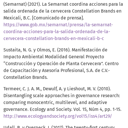
(Semarnat) (2021). La Semarnat coordina acciones para la
salida ordenada de la cervecera Constellation Brands en
Mexicali, B.C. [Comunicado de prensa].
https://www.gob.mx/semarnat/prensa/la-semarnat-
coordina-acciones-para-la-salida-ordenada-de-la-
cervecera-constellation-brands-en-mexicali-b-c
Sustaita, N. G. y Olmos, E. (2016). Manifestación de
Impacto Ambiental Modalidad General Proyecto
“Construcción y Operación de Planta Cervecera”. Centro
de Capacitación y Asesoría Profesional, S.A. de C.V.-
Constellation Brands.
Termeer, C. J. A. M., Dewulf, A. y Lieshout, M. V. (2010).
Disentangling scale approaches in governance research:
comparing monocentric, multilevel, and adaptive
governance. Ecology and Society. Vol. 15, Núm 4, pp. 1-15.
http://www.ecologyandsociety.org/vol15/iss4/art29/
Udall, B. y Overpeck, J. (2017). The twenty-first century