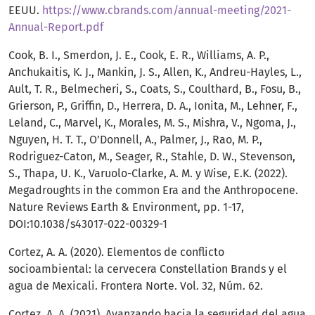
EEUU.
https://www.cbrands.com/annual-meeting/2021-
Annual-Report.pdf
Cook, B. I., Smerdon, J. E., Cook, E. R., Williams, A. P.,
Anchukaitis, K. J., Mankin, J. S., Allen, K., Andreu-Hayles, L.,
Ault, T. R., Belmecheri, S., Coats, S., Coulthard, B., Fosu, B.,
Grierson, P., Griffin, D., Herrera, D. A., Ionita, M., Lehner, F.,
Leland, C., Marvel, K., Morales, M. S., Mishra, V., Ngoma, J.,
Nguyen, H. T. T., O’Donnell, A., Palmer, J., Rao, M. P.,
Rodriguez-Caton, M., Seager, R., Stahle, D. W., Stevenson,
S., Thapa, U. K., Varuolo-Clarke, A. M. y Wise, E.K. (2022).
Megadroughts in the common Era and the Anthropocene.
Nature Reviews Earth & Environment, pp. 1-17,
DOI:10.1038/s43017-022-00329-1
Cortez, A. A. (2020). Elementos de conflicto
socioambiental: la cervecera Constellation Brands y el
agua de Mexicali. Frontera Norte. Vol. 32, Núm. 62.
Cortez, A. A. (2021). Avanzando hacia la seguridad del agua