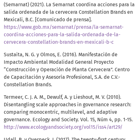
(Semarnat) (2021). La Semarnat coordina acciones para la
salida ordenada de la cervecera Constellation Brands en
Mexicali, B.C. [Comunicado de prensa].
https://www.gob.mx/semarnat/prensa/la-semarnat-
coordina-acciones-para-la-salida-ordenada-de-la-
cervecera-constellation-brands-en-mexicali-b-c
Sustaita, N. G. y Olmos, E. (2016). Manifestación de
Impacto Ambiental Modalidad General Proyecto
“Construcción y Operación de Planta Cervecera”. Centro
de Capacitación y Asesoría Profesional, S.A. de C.V.-
Constellation Brands.
Termeer, C. J. A. M., Dewulf, A. y Lieshout, M. V. (2010).
Disentangling scale approaches in governance research:
comparing monocentric, multilevel, and adaptive
governance. Ecology and Society. Vol. 15, Núm 4, pp. 1-15.
http://www.ecologyandsociety.org/vol15/iss4/art29/
Udall, B. y Overpeck, J. (2017). The twenty-first century