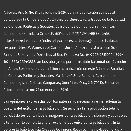
,
Albores
Año 5, No. 8, enero-junio 2026, es una publicación semestral
editada por la Universidad Autónoma de Querétaro, a través de la Facultad
de Ciencias Políticas y Sociales, Cerro de las Campanas, s/n, Col. Las
Campanas, Querétaro Qro., C.P. 76010, Tel. (442) 192-12-00 Ext. 5463,
https://revistas.uaq.mx/index.php/albores
,
albores@uaq.mx
Editoras
responsables: M. Vanesa del Carmen Muriel Amezcua y María José Soto
Zamora. Reserva de Derechos al Uso Exclusivo No. 04-2022-031520041300-
102, ISSN: 2954-3878, ambos otorgados por el Instituto Nacional del Derecho
de Autor. Responsable de la última actualización de este Número, Facultad
de Ciencias Políticas y Sociales, María José Soto Zamora, Cerro de las
Campanas, s/n, Col. Las Campanas, Querétaro Qro., C.P. 76010. Fecha de
última modificación 21 de enero de 2026.
Las opiniones expresadas por los autores no necesariamente reflejan la
postura del editor de la publicación. Se autoriza la reproducción total o
parcial de los contenidos e imágenes de la publicación, siempre y cuando se
cite la fuente completa y la dirección electrónica de la publicación. Esta
obra está bajo
Licencia Creative Commons Reconocimiento-NoComercial-