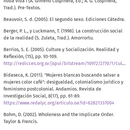
nuda vida I (A. Gimeno Cuspinera, Ed.; A. G. Cuspinera,
Trad.). Pre-Textos.
Beauvoir, S. d. (2005). El segundo sexo. Ediciones Cátedra.
Berger, P. L., y Luckmann, T. (1998). La construcción social
de la realidad (S. Zuleta, Trad.). Amorrortu.
Berríos, S. E. (2005). Cultura y Socialización. Realidad y
Reflexión, (15), pp. 93-109.
http://redicces.org.sv/jspui/bitstream/10972/2770/1/Cultura%20y%20socializaci%C3%B3n.pdf.pdf
Bidaseca, K. (2011). "Mujeres blancas buscando salvar a
mujeres color café": desigualdad, colonialismo jurídico y
feminismo postcolonial. Andamios. Revista de
Investigación Social, 8(17), pp. 61-89.
https://www.redalyc.org/articulo.oa?id=62821337004
Bohm, D. (2002). Wholeness and the Implicate Order.
Taylor & Francis.