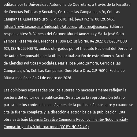
editada por la Universidad Autónoma de Querétaro, a través de la Facultad
de Ciencias Políticas y Sociales, Cerro de las Campanas, s/n, Col. Las
Campanas, Querétaro Qro., C.P. 76010, Tel. (442) 192-12-00 Ext. 5463,
https://revistas.uaq.mx/index.php/albores
,
albores@uaq.mx
Editoras
responsables: M. Vanesa del Carmen Muriel Amezcua y María José Soto
Zamora. Reserva de Derechos al Uso Exclusivo No. 04-2022-031520041300-
102, ISSN: 2954-3878, ambos otorgados por el Instituto Nacional del Derecho
de Autor. Responsable de la última actualización de este Número, Facultad
de Ciencias Políticas y Sociales, María José Soto Zamora, Cerro de las
Campanas, s/n, Col. Las Campanas, Querétaro Qro., C.P. 76010. Fecha de
última modificación 21 de enero de 2026.
Las opiniones expresadas por los autores no necesariamente reflejan la
postura del editor de la publicación. Se autoriza la reproducción total o
parcial de los contenidos e imágenes de la publicación, siempre y cuando se
cite la fuente completa y la dirección electrónica de la publicación. Esta
obra está bajo
Licencia Creative Commons Reconocimiento-NoComercial-
CompartirIgual 4.0 Internacional (CC BY-NC-SA 4.0)