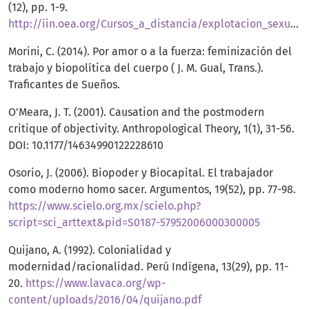
(12), pp. 1-9.
http://iin.oea.org/Cursos_a_distancia/explotacion_sexual/Lectura11.genero%20y%20abuso.pdf
Morini, C. (2014). Por amor o a la fuerza: feminización del
trabajo y biopolítica del cuerpo ( J. M. Gual, Trans.).
Traficantes de Sueños.
O'Meara, J. T. (2001). Causation and the postmodern
critique of objectivity. Anthropological Theory, 1(1), 31-56.
DOI: 10.1177/14634990122228610
Osorio, J. (2006). Biopoder y Biocapital. El trabajador
como moderno homo sacer. Argumentos, 19(52), pp. 77-98.
https://www.scielo.org.mx/scielo.php?
script=sci_arttext&pid=S0187-57952006000300005
Quijano, A. (1992). Colonialidad y
modernidad/racionalidad. Perú Indígena, 13(29), pp. 11-
20.
https://www.lavaca.org/wp-
content/uploads/2016/04/quijano.pdf