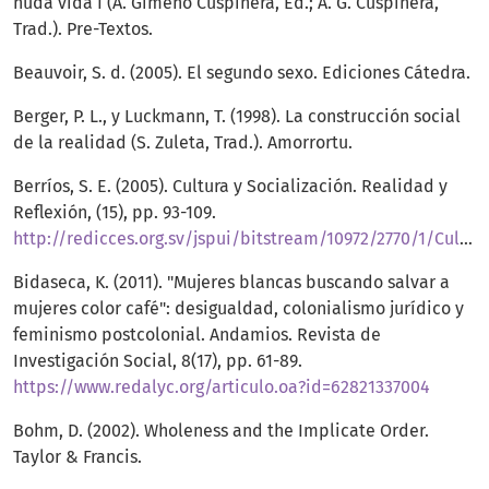
nuda vida I (A. Gimeno Cuspinera, Ed.; A. G. Cuspinera,
Trad.). Pre-Textos.
Beauvoir, S. d. (2005). El segundo sexo. Ediciones Cátedra.
Berger, P. L., y Luckmann, T. (1998). La construcción social
de la realidad (S. Zuleta, Trad.). Amorrortu.
Berríos, S. E. (2005). Cultura y Socialización. Realidad y
Reflexión, (15), pp. 93-109.
http://redicces.org.sv/jspui/bitstream/10972/2770/1/Cultura%20y%20socializaci%C3%B3n.pdf.pdf
Bidaseca, K. (2011). "Mujeres blancas buscando salvar a
mujeres color café": desigualdad, colonialismo jurídico y
feminismo postcolonial. Andamios. Revista de
Investigación Social, 8(17), pp. 61-89.
https://www.redalyc.org/articulo.oa?id=62821337004
Bohm, D. (2002). Wholeness and the Implicate Order.
Taylor & Francis.