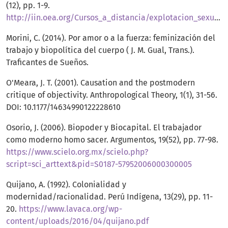
(12), pp. 1-9.
http://iin.oea.org/Cursos_a_distancia/explotacion_sexual/Lectura11.genero%20y%20abuso.pdf
Morini, C. (2014). Por amor o a la fuerza: feminización del
trabajo y biopolítica del cuerpo ( J. M. Gual, Trans.).
Traficantes de Sueños.
O'Meara, J. T. (2001). Causation and the postmodern
critique of objectivity. Anthropological Theory, 1(1), 31-56.
DOI: 10.1177/14634990122228610
Osorio, J. (2006). Biopoder y Biocapital. El trabajador
como moderno homo sacer. Argumentos, 19(52), pp. 77-98.
https://www.scielo.org.mx/scielo.php?
script=sci_arttext&pid=S0187-57952006000300005
Quijano, A. (1992). Colonialidad y
modernidad/racionalidad. Perú Indígena, 13(29), pp. 11-
20.
https://www.lavaca.org/wp-
content/uploads/2016/04/quijano.pdf