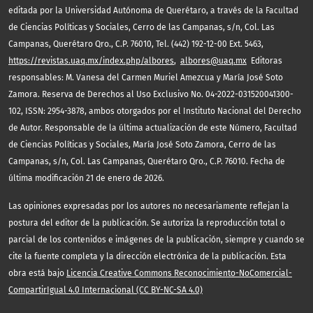
editada por la Universidad Autónoma de Querétaro, a través de la Facultad
de Ciencias Políticas y Sociales, Cerro de las Campanas, s/n, Col. Las
Campanas, Querétaro Qro., C.P. 76010, Tel. (442) 192-12-00 Ext. 5463,
https://revistas.uaq.mx/index.php/albores
,
albores@uaq.mx
Editoras
responsables: M. Vanesa del Carmen Muriel Amezcua y María José Soto
Zamora. Reserva de Derechos al Uso Exclusivo No. 04-2022-031520041300-
102, ISSN: 2954-3878, ambos otorgados por el Instituto Nacional del Derecho
de Autor. Responsable de la última actualización de este Número, Facultad
de Ciencias Políticas y Sociales, María José Soto Zamora, Cerro de las
Campanas, s/n, Col. Las Campanas, Querétaro Qro., C.P. 76010. Fecha de
última modificación 21 de enero de 2026.
Las opiniones expresadas por los autores no necesariamente reflejan la
postura del editor de la publicación. Se autoriza la reproducción total o
parcial de los contenidos e imágenes de la publicación, siempre y cuando se
cite la fuente completa y la dirección electrónica de la publicación. Esta
obra está bajo
Licencia Creative Commons Reconocimiento-NoComercial-
CompartirIgual 4.0 Internacional (CC BY-NC-SA 4.0)