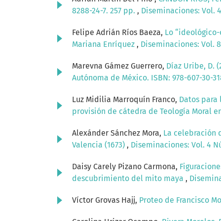
8288-24-7. 257 pp.
,
Diseminaciones: Vol. 4
Felipe Adrián Ríos Baeza,
Lo “ideológico-
Mariana Enríquez
,
Diseminaciones: Vol. 8
Marevna Gámez Guerrero,
Díaz Uribe, D. 
Autónoma de México. ISBN: 978-607-30-3
Luz Midilia Marroquín Franco,
Datos para 
provisión de cátedra de Teología Moral e
Alexánder Sánchez Mora,
La celebración 
Valencia (1673)
,
Diseminaciones: Vol. 4 Nú
Daisy Carely Pizano Carmona,
Figuracione
descubrimiento del mito maya
,
Disemina
Víctor Grovas Hajj,
Proteo de Francisco Mo