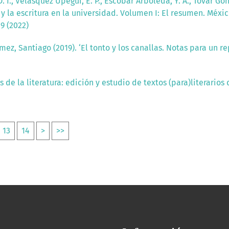
. I., Velásquez Upegui, E. P., Escobar Arboleda, Y. A., Tovar Gonz
 y la escritura en la universidad. Volumen I: El resumen. Méxi
9 (2022)
mez, Santiago (2019). ‘El tonto y los canallas. Notas para un
 de la literatura: edición y estudio de textos (para)literari
13
14
>
>>