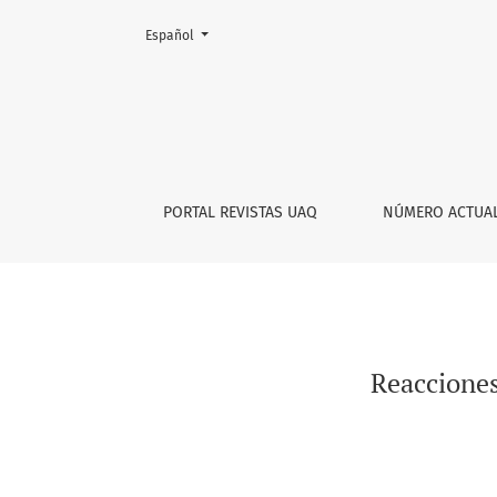
Cambiar el idioma. El actual es:
Español
Reacciones ante ‘Roma’ de Alfonso Cuarón: no
PORTAL REVISTAS UAQ
NÚMERO ACTUA
Reacciones