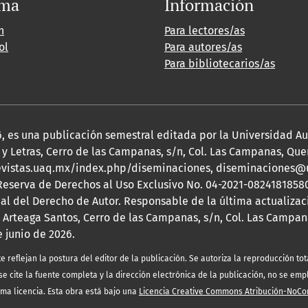
oma
Información
h
Para lectores/as
ol
Para autores/as
Para bibliotecarios/as
2026, es una publicación semestral editada por la Universidad 
y Letras, Cerro de las Campanas, s/n, Col. Las Campanas, Queré
s://revistas.uaq.mx/index.php/diseminaciones, diseminaciones
 Reserva de Derechos al Uso Exclusivo No. 04-2021-08241818580
nal del Derecho de Autor. Responsable de la última actualizac
 Arteaga Santos, Cerro de las Campanas, s/n, Col. Las Campana
e junio de 2026.
eflejan la postura del editor de la publicación. Se autoriza la reproducción tota
e cite la fuente completa y la dirección electrónica de la publicación, no se emp
sma licencia. Esta obra está bajo una
Licencia Creative Commons Atribución-NoCo