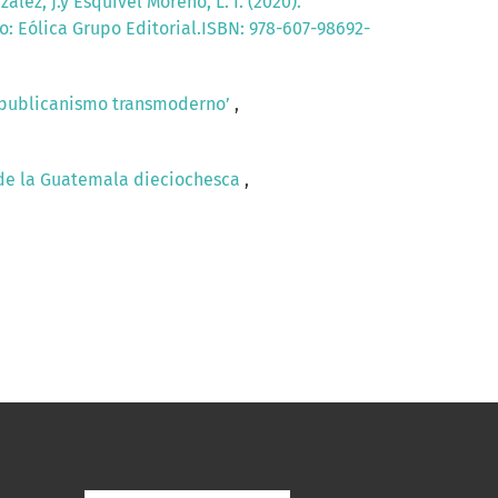
ález, J.y Esquivel Moreno, L. I. (2020).
co: Eólica Grupo Editorial.ISBN: 978-607-98692-
 republicanismo transmoderno’
,
os de la Guatemala dieciochesca
,