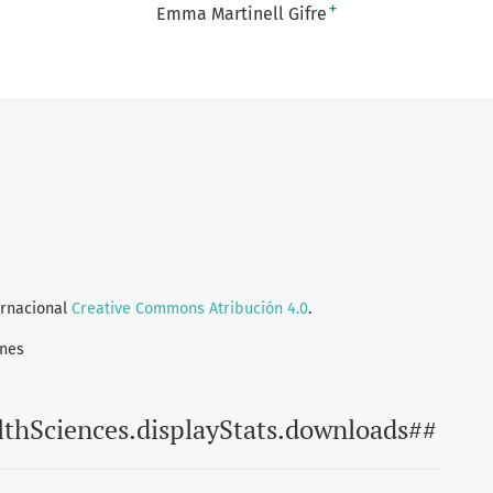
+
Emma Martinell Gifre
ernacional
Creative Commons Atribución 4.0
.
ones
lthSciences.displayStats.downloads##