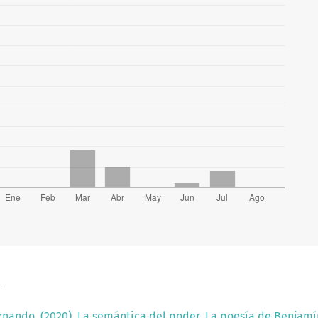
a
nando. (2020). La semántica del poder. La poesía de Benjamín