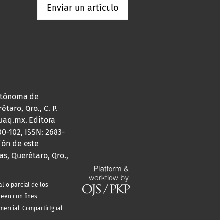
Enviar un artículo
Autónoma de
taro, Qro., C. P.
@uaq.mx. Editora
0-102, ISSN: 2683-
ión de este
s, Querétaro, Qro.,
l o parcial de los
leen con fines
mercial-CompartirIgual