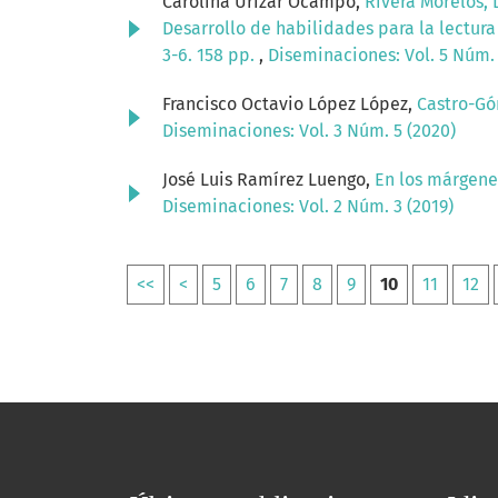
Carolina Urizar Ocampo,
Rivera Morelos, D
Desarrollo de habilidades para la lectura
3-6. 158 pp.
,
Diseminaciones: Vol. 5 Núm. 
Francisco Octavio López López,
Castro-Gó
Diseminaciones: Vol. 3 Núm. 5 (2020)
José Luis Ramírez Luengo,
En los márgenes
Diseminaciones: Vol. 2 Núm. 3 (2019)
<<
<
5
6
7
8
9
10
11
12