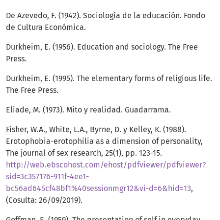
De Azevedo, F. (1942). Sociología de la educación. Fondo
de Cultura Económica.
Durkheim, E. (1956). Education and sociology. The Free
Press.
Durkheim, E. (1995). The elementary forms of religious life.
The Free Press.
Eliade, M. (1973). Mito y realidad. Guadarrama.
Fisher, W.A., White, L.A., Byrne, D. y Kelley, K. (1988).
Erotophobia-erotophilia as a dimension of personality,
The journal of sex research, 25(1), pp. 123-15.
http://web.ebscohost.com/ehost/pdfviewer/pdfviewer?
sid=3c357176-911f-4ee1-
bc56ad645cf48bf1%40sessionmgr12&vi-d=6&hid=13
,
(Cosulta: 26/09/2019).
Goffman, E. (1959), The presentation of self in everyday