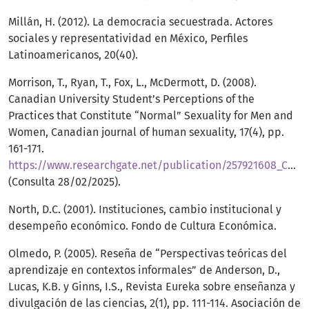
Millán, H. (2012). La democracia secuestrada. Actores
sociales y representatividad en México, Perfiles
Latinoamericanos, 20(40).
Morrison, T., Ryan, T., Fox, L., McDermott, D. (2008).
Canadian University Student’s Perceptions of the
Practices that Constitute “Normal” Sexuality for Men and
Women, Canadian journal of human sexuality, 17(4), pp.
161-171.
https://www.researchgate.net/publication/257921608_Canadian_university_students'_perceptions_of_the_practices_that_constitute_normal_sexuality_for_men_and_women
(Consulta 28/02/2025).
North, D.C. (2001). Instituciones, cambio institucional y
desempeño económico. Fondo de Cultura Económica.
Olmedo, P. (2005). Reseña de “Perspectivas teóricas del
aprendizaje en contextos informales” de Anderson, D.,
Lucas, K.B. y Ginns, I.S., Revista Eureka sobre enseñanza y
divulgación de las ciencias, 2(1), pp. 111-114. Asociación de