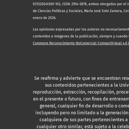
031520041300-102, ISSN: 2954-3878, ambos otorgados por el I
de Ciencias Políticas y Sociales, María José Soto Zamora, Ce
enero de 2026.
Las opiniones expresadas por los autores no necesariamente r
contenidos e imágenes de la publicación, siempre y cuando se
Commons Reconocimiento-NoComercial-CompartirIgual 4.0 In
Se reafirma y advierte que se encuentran res
sus contenidos pertenecientes a la Uni
reproducción, extracción, recopilación, proce
en el presente o futuro, con fines de entrenam
general, cualquier fin de desarrollo o come
incluyendo pero no limitado a la generación
cualquiera de sus partes pertenecientes a
cualquier otro similar, está sujeto a la cel