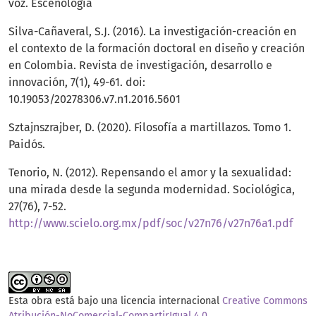
voz. Escenología
Silva-Cañaveral, S.J. (2016). La investigación-creación en
el contexto de la formación doctoral en diseño y creación
en Colombia. Revista de investigación, desarrollo e
innovación, 7(1), 49-61. doi:
10.19053/20278306.v7.n1.2016.5601
Sztajnszrajber, D. (2020). Filosofía a martillazos. Tomo 1.
Paidós.
Tenorio, N. (2012). Repensando el amor y la sexualidad:
una mirada desde la segunda modernidad. Sociológica,
27(76), 7-52.
http://www.scielo.org.mx/pdf/soc/v27n76/v27n76a1.pdf
Esta obra está bajo una licencia internacional
Creative Commons
Atribución-NoComercial-CompartirIgual 4.0
.