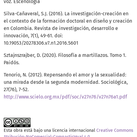
voz. Escenología
Silva-Cañaveral, S.J. (2016). La investigación-creación en
el contexto de la formación doctoral en diseño y creación
en Colombia. Revista de investigación, desarrollo e
innovación, 7(1), 49-61. doi:
10.19053/20278306.v7.n1.2016.5601
Sztajnszrajber, D. (2020). Filosofía a martillazos. Tomo 1.
Paidós.
Tenorio, N. (2012). Repensando el amor y la sexualidad:
una mirada desde la segunda modernidad. Sociológica,
27(76), 7-52.
http://www.scielo.org.mx/pdf/soc/v27n76/v27n76a1.pdf
Esta obra está bajo una licencia internacional
Creative Commons
Atribución-NoComercial-CompartirIgual 4.0
.