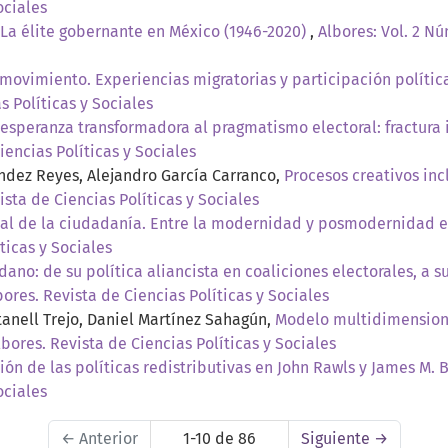
ociales
o. La élite gobernante en México (1946-2020)
,
Albores: Vol. 2 Nú
ovimiento. Experiencias migratorias y participación política
s Políticas y Sociales
 esperanza transformadora al pragmatismo electoral: fractura
iencias Políticas y Sociales
ández Reyes, Alejandro García Carranco,
Procesos creativos inc
ista de Ciencias Políticas y Sociales
al de la ciudadanía. Entre la modernidad y posmodernidad e
ticas y Sociales
no: de su política aliancista en coaliciones electorales, a su
bores. Revista de Ciencias Políticas y Sociales
anell Trejo, Daniel Martínez Sahagún,
Modelo multidimensiona
lbores. Revista de Ciencias Políticas y Sociales
ón de las políticas redistributivas en John Rawls y James M.
ociales
←
Anterior
1-10 de 86
Siguiente
→