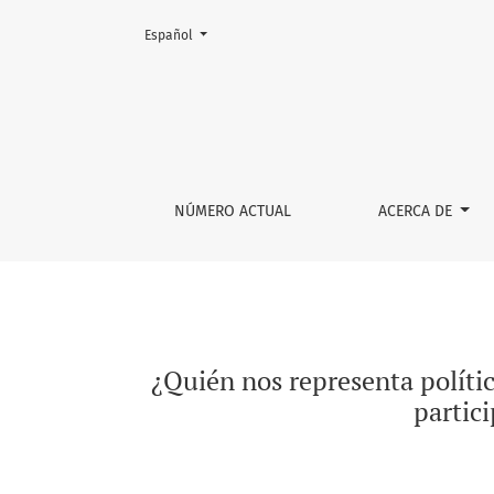
Cambiar el idioma. El actual es:
Español
¿Quién nos representa políticamente en México
NÚMERO ACTUAL
ACERCA DE
¿Quién nos representa políti
partici