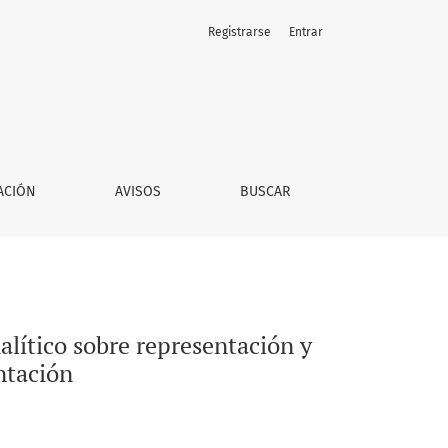
Registrarse
Entrar
ipación política frente a la crisis de representación
ACIÓN
AVISOS
BUSCAR
lítico sobre representación y
entación