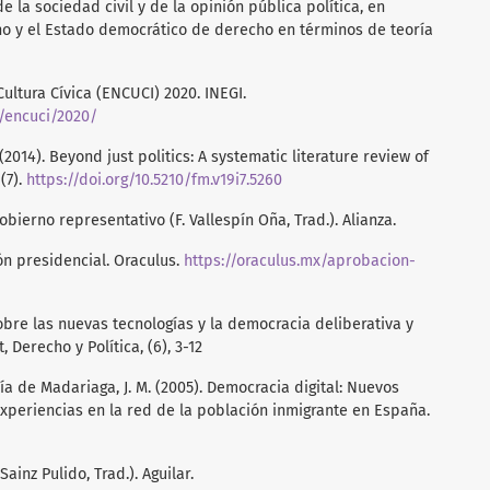
e la sociedad civil y de la opinión pública política, en
cho y el Estado democrático de derecho en términos de teoría
ultura Cívica (ENCUCI) 2020. INEGI.
/encuci/2020/
. (2014). Beyond just politics: A systematic literature review of
(7).
https://doi.org/10.5210/fm.v19i7.5260
obierno representativo (F. Vallespín Oña, Trad.). Alianza.
ión presidencial. Oraculus.
https://oraculus.mx/aprobacion-
 sobre las nuevas tecnologías y la democracia deliberativa y
, Derecho y Política, (6), 3-12
rcía de Madariaga, J. M. (2005). Democracia digital: Nuevos
xperiencias en la red de la población inmigrante en España.
. Sainz Pulido, Trad.). Aguilar.