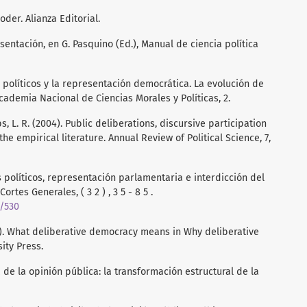
oder. Alianza Editorial.
sentación, en G. Pasquino (Ed.), Manual de ciencia política
s políticos y la representación democrática. La evolución de
Academia Nacional de Ciencias Morales y Políticas, 2.
cobs, L. R. (2004). Public deliberations, discursive participation
he empirical literature. Annual Review of Political Science, 7,
s políticos, representación parlamentaria e interdicción del
tes Generales, ( 3 2 ) , 3 5 - 8 5 .
2/530
4). What deliberative democracy means in Why deliberative
ity Press.
ca de la opinión pública: la transformación estructural de la