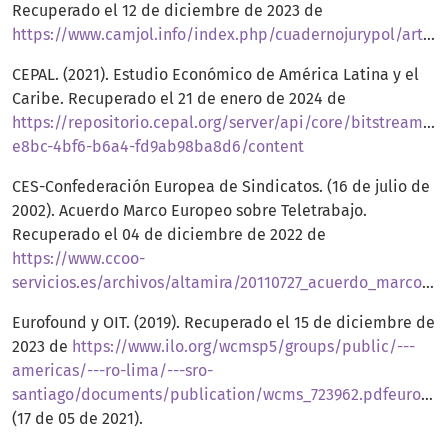
Recuperado el 12 de diciembre de 2023 de
https://www.camjol.info/index.php/cuadernojurypol/article/view/10969/12846
CEPAL. (2021). Estudio Económico de América Latina y el
Caribe. Recuperado el 21 de enero de 2024 de
https://repositorio.cepal.org/server/api/core/bitstreams/
e8bc-4bf6-b6a4-fd9ab98ba8d6/content
CES-Confederación Europea de Sindicatos. (16 de julio de
2002). Acuerdo Marco Europeo sobre Teletrabajo.
Recuperado el 04 de diciembre de 2022 de
https://www.ccoo-
servicios.es/archivos/altamira/20110727_acuerdo_marco_europeo_teletrabajo.pdf
Eurofound y OIT. (2019). Recuperado el 15 de diciembre de
2023 de
https://www.ilo.org/wcmsp5/groups/public/---
americas/---ro-lima/---sro-
santiago/documents/publication/wcms_723962.pdfeurostat
(17 de 05 de 2021).