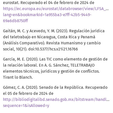
eurostat. Recuperado el 04 de febrero de 2024 de
https://ec.europa.eu/eurostat/databrowser/view/LFSA_E
lang=en&bookmarkId=1a955ba3-e7ff-42b5-9449-
69a6db8750ff
Gaitán, M. C. y Acevedo, Y. M. (2023). Regulación jurídica
del teletrabajo en Nicaragua, Costa Rica y Panamá
(Análisis Comparativo). Revista Humanismo y cambio
social, 10(21). doi:10.5377/hcs.v21i21.16766
García, M. E. (2020). Las TIC como elemento de gestión de
la relación laboral. En A. G. Sánchez, TELETRABAJO
elementos técnicos, jurídicos y gestión de conflictos.
Tirant lo Blanch.
Gómez, C. A. (2020). Senado de la República. Recuperado
el 05 de febrero de 2024 de
http://bibliodigitalibd.senado.gob.mx/bitstream/handle/1
sequence=1&isAllowed=y