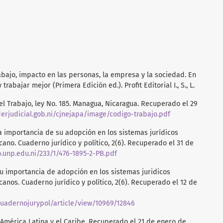
abajo, impacto en las personas, la empresa y la sociedad. En
 y trabajar mejor (Primera Edición ed.). Profit Editorial I., S., L.
el Trabajo, ley No. 185. Managua, Nicaragua. Recuperado el 29
erjudicial.gob.ni/cjnejapa/image/codigo-trabajo.pdf
 y la importancia de su adopción en los sistemas jurídicos
ano. Cuaderno jurídico y político, 2(6). Recuperado el 31 de
o.unp.edu.ni/233/1/476-1895-2-PB.pdf
 y su importancia de adopción en los sistemas juridicos
anos. Cuaderno jurídico y político, 2(6). Recuperado el 12 de
cuadernojurypol/article/view/10969/12846
 América Latina y el Caribe. Recuperado el 21 de enero de