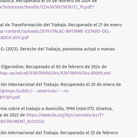
epública. Recuperado el 05 de febrero de 2024 de
.mx/bitstream/handle/123456789/5018/CI_70.pdf?
onal de Transformación del Trabajo. Recuperado el 21 de enero
g/wp-content/uploads/2019/ITALAC-INFORME-ESTADO-DEL-
8DCA-2017.pdf
G. O. (2023). Derecho del Trabajo, panorama actual u nuevas
9). Elgaronline. Recuperado el 05 de febrero de 2024 de
chap-oa/edcoll/9781789903744/9781789903744.00009.xml
zación Internacional del Trabajo. Recuperado el 20 de enero de
/groups/public/---americas/---ro-
811301.pdf
enio sobre el trabajo a domicilio, 1996 (núm.177). Ginebra,
re de 2022 de
https://www.ilo.org/dyn/normlex/es/f?
_INSTRUMENT_ID:312322
ción Internacional del Trabajo. Recuperado el 25 de febrero