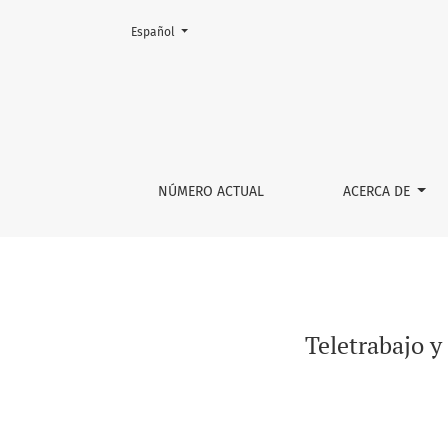
Cambiar el idioma. El actual es:
Español
Teletrabajo y su posible regulación en el si
NÚMERO ACTUAL
ACERCA DE
Teletrabajo y