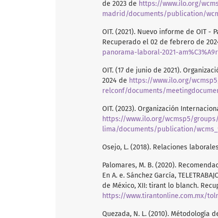
de 2023 de
https://www.ilo.org/wcm
madrid/documents/publication/wcm
OIT. (2021). Nuevo informe de OIT - 
Recuperado el 02 de febrero de 20
panorama-laboral-2021-am%C3%A9ri
OIT. (17 de junio de 2021). Organiza
2024 de
https://www.ilo.org/wcmsp
relconf/documents/meetingdocume
OIT. (2023). Organización Internacio
https://www.ilo.org/wcmsp5/groups/
lima/documents/publication/wcms_
Osejo, L. (2018). Relaciones laborale
Palomares, M. B. (2020). Recomendac
En A. e. Sánchez García, TELETRABAJO
de México, XII: tirant lo blanch. Re
https://www.tirantonline.com.mx/to
Quezada, N. L. (2010). Métodología de 