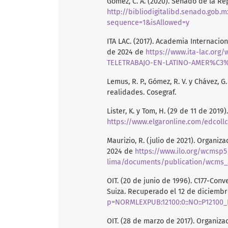
Gómez, C. A. (2020). Senado de la R
http://bibliodigitalibd.senado.gob
sequence=1&isAllowed=y
ITA LAC. (2017). Academia Internaci
de 2024 de
https://www.ita-lac.or
TELETRABAJO-EN-LATINO-AMER%C3%
Lemus, R. P., Gómez, R. V. y Chávez, 
realidades. Cosegraf.
Lister, K. y Tom, H. (29 de 11 de 201
https://www.elgaronline.com/edcoll
Maurizio, R. (julio de 2021). Organi
2024 de
https://www.ilo.org/wcmsp5
lima/documents/publication/wcms_
OIT. (20 de junio de 1996). C177-Conv
Suiza. Recuperado el 12 de diciemb
p=NORMLEXPUB:12100:0::NO::P12100
OIT. (28 de marzo de 2017). Organiza