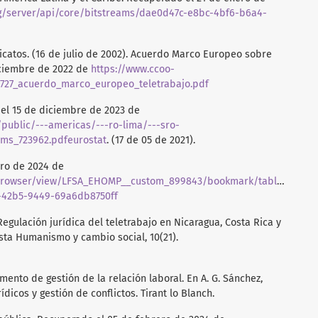
org/server/api/core/bitstreams/dae0d47c-e8bc-4bf6-b6a4-
catos. (16 de julio de 2002). Acuerdo Marco Europeo sobre
iciembre de 2022 de
https://www.ccoo-
10727_acuerdo_marco_europeo_teletrabajo.pdf
 el 15 de diciembre de 2023 de
public/---americas/---ro-lima/---sro-
ms_723962.pdfeurostat
. (17 de 05 de 2021).
ero de 2024 de
tabrowser/view/LFSA_EHOMP__custom_899843/bookmark/table?
-42b5-9449-69a6db8750ff
. Regulación jurídica del teletrabajo en Nicaragua, Costa Rica y
sta Humanismo y cambio social, 10(21).
emento de gestión de la relación laboral. En A. G. Sánchez,
icos y gestión de conflictos. Tirant lo Blanch.