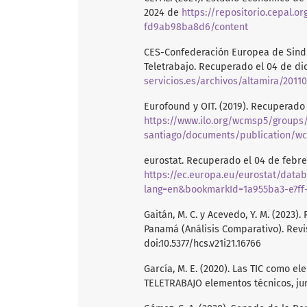
2024 de
https://repositorio.cepal.
fd9ab98ba8d6/content
CES-Confederación Europea de Sindi
Teletrabajo. Recuperado el 04 de d
servicios.es/archivos/altamira/201
Eurofound y OIT. (2019). Recuperado
https://www.ilo.org/wcmsp5/groups/
santiago/documents/publication/wc
eurostat. Recuperado el 04 de febr
https://ec.europa.eu/eurostat/da
lang=en&bookmarkId=1a955ba3-e7ff
Gaitán, M. C. y Acevedo, Y. M. (2023)
Panamá (Análisis Comparativo). Revi
doi:10.5377/hcs.v21i21.16766
García, M. E. (2020). Las TIC como el
TELETRABAJO elementos técnicos, juríd