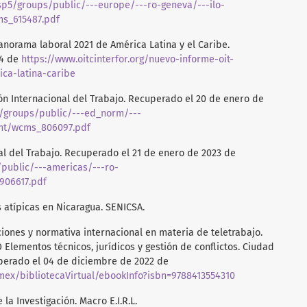
sp5/groups/public/---europe/---ro-geneva/---ilo-
s_615487.pdf
Panorama laboral 2021 de América Latina y el Caribe.
24 de
https://www.oitcinterfor.org/nuevo-informe-oit-
ca-latina-caribe
ción Internacional del Trabajo. Recuperado el 20 de enero de
5/groups/public/---ed_norm/---
nt/wcms_806097.pdf
nal del Trabajo. Recuperado el 21 de enero de 2023 de
public/---americas/---ro-
906617.pdf
s atípicas en Nicaragua. SENICSA.
iones y normativa internacional en materia de teletrabajo.
 Elementos técnicos, jurídicos y gestión de conflictos. Ciudad
cuperado el 04 de diciembre de 2022 de
lmex/bibliotecaVirtual/ebookInfo?isbn=9788413554310
la Investigación. Macro E.I.R.L.