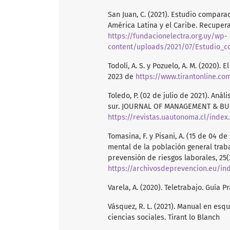
San Juan, C. (2021). Estudio compara
América Latina y el Caribe. Recuper
https://fundacionelectra.org.uy/wp-
content/uploads/2021/07/Estudio_co
Todolí, A. S. y Pozuelo, A. M. (2020)
2023 de
https://www.tirantonline.co
Toledo, P. (02 de julio de 2021). Aná
sur. JOURNAL OF MANAGEMENT & BUSI
https://revistas.uautonoma.cl/index
Tomasina, F. y Pisani, A. (15 de 04 de
mental de la población general traba
prevensión de riesgos laborales, 25(
https://archivosdeprevencion.eu/ind
Varela, A. (2020). Teletrabajo. Guía P
Vásquez, R. L. (2021). Manual en es
ciencias sociales. Tirant lo Blanch