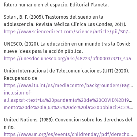
futuro humano en el espacio. Editorial Planeta.
Solari, B. F. (2005). Trastornos del sueño en la
adolescencia. Revista Médica Clínica Las Condes, 26(1).
https://www.sciencedirect.com/science/article/pii/S0716864015000103
UNESCO. (2020). La educación en un mundo tras la Covid:
nueve ideas para la acción pública.
https://unesdoc.unesco.org/ark:/48223/pf0000373717_spa
Unión Internacional de Telecomunicaciones (UIT) (2020).
Recuperado de
https://www.itu.int/es/mediacentre/backgrounders/Pages/d
inclusion-of-
all.aspx#:~:text=La%20pandemia%20de%20COVID%2D19%
mento%20de%20la,63%25%20de%20la%20poblaci%C3%B3n%20mundial
United Nations. (1989). Convención sobre los derechos del
niño.
https://www.un.org/es/events/childrenday/pdf/derechos.pdf