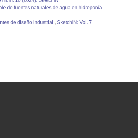
6 Núm. 10 (2024): SketchIN
ble de fuentes naturales de agua en hidroponía
ntes de diseño industrial
,
SketchIN: Vol. 7