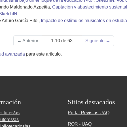
 industrial bajo un enfoque de la educación 4.0
,
SketchIN: Vol. 
ando Maldonado Azpeitia,
Captación y abastecimiento sustenta
 SketchIN
Arturo García Pitol,
Impacto de estímulos musicales en estudia
←
Anterior
1-10 de 63
Siguiente
→
tud avanzada
para este artículo.
rmación
Sitios destacados
ectores/as
Portal Revistas UAQ
utores/as
ROR - UAQ
ibliotecarios/as