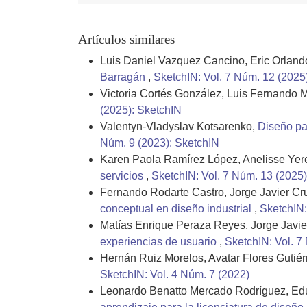
Artículos similares
Luis Daniel Vazquez Cancino, Eric Orlan
Barragán
,
SketchIN: Vol. 7 Núm. 12 (2025
Victoria Cortés González, Luis Fernando 
(2025): SketchIN
Valentyn-Vladyslav Kotsarenko,
Diseño pa
Núm. 9 (2023): SketchIN
Karen Paola Ramírez López, Anelisse Yeret
servicios
,
SketchIN: Vol. 7 Núm. 13 (2025)
Fernando Rodarte Castro, Jorge Javier Cru
conceptual en diseño industrial
,
SketchIN:
Matías Enrique Peraza Reyes, Jorge Javie
experiencias de usuario
,
SketchIN: Vol. 7
Hernán Ruiz Morelos, Avatar Flores Gutiér
SketchIN: Vol. 4 Núm. 7 (2022)
Leonardo Benatto Mercado Rodríguez, Edu