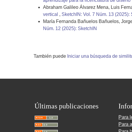
aprendizaje para la licenciatura de diseño
Abraham Galileo Álvarez Mena, Luis Fern
vertical
,
SketchIN: Vol. 7 Núm. 13 (2025):
María Fernanda Bañuelos Bañuelos, Jorge 
Núm. 12 (2025): SketchIN
También puede
Iniciar una búsqueda de simili
Últimas publicaciones
Info
Para l
Para a
Para b