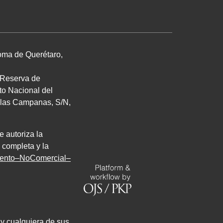
noma de Querétaro,
. Reserva de
uto Nacional del
de las Campanas,
S/N
,
e autoriza la
 completa y la
miento–NoComercial–
 y cualquiera de sus