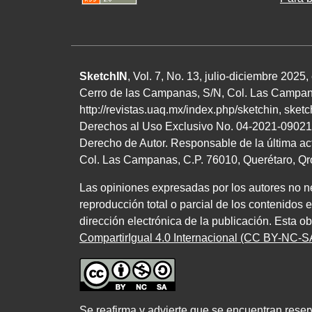
SketchIN
, Vol. 7, No.
13
, julio-diciembre
2025
,
Cerro de las Campanas,
S/N
, Col. Las Campan
http://revistas.uaq.mx/index.php/sketchin
,
sket
Derechos al Uso Exclusivo
No.
04
-
2021
-
09021
Derecho de Autor. Responsable de la última ac
Col. Las Campanas,
C.P. 76010
, Querétaro, Q
Las opiniones expresadas por los autores no nec
reproducción total o parcial de los contenidos 
dirección electrónica de la publicación. Esta o
CompartirIgual 4.0 Internacional (CC BY-NC-SA
Se reafirma y advierte que se encuentran reser