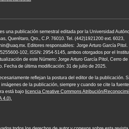
 es una publicación semestral editada por la Universidad Autó
as, Querétaro, Qro.,
C.P. 76010
.
Tel. (
442
)
1921200
ext.
6023
,
chin@uaq.mx
. Editores
responsables: Jorge Arturo García Pitol
5255600
-
102
,
ISSN
:
2954-5145
, ambos
otorgados por el Instit
tualización de este Número: Jorge Arturo García Pitol, Cerro 
ro. Fecha de última modificación:
31
de julio de
2025
.
esariamente reflejan la postura del editor de la publicación. S
e imágenes de la publicación, siempre y cuando se cite la fuente
bra está bajo
licencia Creative Commons Atribución/Reconoci
 4.0)
.
vados todos los derechos de autor y conexos sobre esta revista