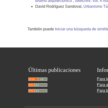
diseño arquitectónico
,
SketchIN: Vol. 4 N
David Rodríguez Sandoval,
Urbanismo Tác
También puede
Iniciar una búsqueda de simili
Últimas publicaciones
Info
Para l
Para a
Para b