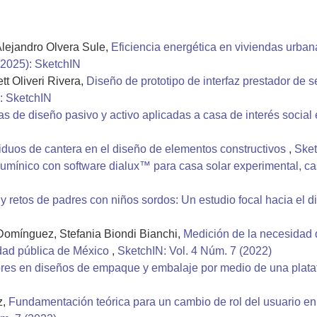
lejandro Olvera Sule,
Eficiencia energética en viviendas urbana
(2025): SketchIN
t Oliveri Rivera,
Diseño de prototipo de interfaz prestador de s
: SketchIN
as de diseño pasivo y activo aplicadas a casa de interés soci
iduos de cantera en el diseño de elementos constructivos
,
Sket
lumínico con software dialux™ para casa solar experimental, ca
y retos de padres con niños sordos: Un estudio focal hacia el d
Domínguez, Stefania Biondi Bianchi,
Medición de la necesidad d
idad pública de México
,
SketchIN: Vol. 4 Núm. 7 (2022)
ores en diseños de empaque y embalaje por medio de una plata
z,
Fundamentación teórica para un cambio de rol del usuario en