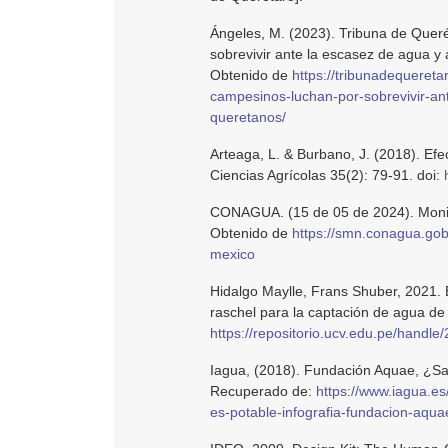
Ángeles, M. (2023). Tribuna de Queré
sobrevivir ante la escasez de agua y
Obtenido de
https://tribunadequereta
campesinos-luchan-por-sobrevivir-an
queretanos/
Arteaga, L. & Burbano, J. (2018). Ef
Ciencias Agrícolas 35(2): 79-91. doi:
CONAGUA. (15 de 05 de 2024). Monit
Obtenido de
https://smn.conagua.gob
mexico
Hidalgo Maylle, Frans Shuber, 2021. E
raschel para la captación de agua d
https://repositorio.ucv.edu.pe/handl
Iagua, (2018). Fundación Aquae, ¿Sab
Recuperado de:
https://www.iagua.es
es-potable-infografia-fundacion-aqua