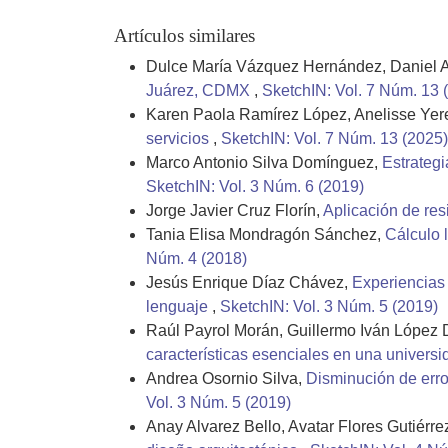
Artículos similares
Dulce María Vázquez Hernández, Daniel A
Juárez, CDMX
,
SketchIN: Vol. 7 Núm. 13 
Karen Paola Ramírez López, Anelisse Yeret
servicios
,
SketchIN: Vol. 7 Núm. 13 (2025)
Marco Antonio Silva Domínguez,
Estrategi
SketchIN: Vol. 3 Núm. 6 (2019)
Jorge Javier Cruz Florín,
Aplicación de res
Tania Elisa Mondragón Sánchez,
Cálculo 
Núm. 4 (2018)
Jesús Enrique Díaz Chávez,
Experiencias 
lenguaje
,
SketchIN: Vol. 3 Núm. 5 (2019)
Raúl Payrol Morán, Guillermo Iván López 
características esenciales en una univers
Andrea Osornio Silva,
Disminución de err
Vol. 3 Núm. 5 (2019)
Anay Alvarez Bello, Avatar Flores Gutiérre