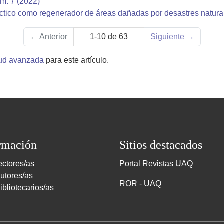
úm. 7 (2022)
tico como regenerador de áreas dañadas por desastres natur
←
Anterior
1-10 de 63
Siguiente
→
tud avanzada
para este artículo.
rmación
Sitios destacados
ectores/as
Portal Revistas UAQ
utores/as
ROR - UAQ
ibliotecarios/as