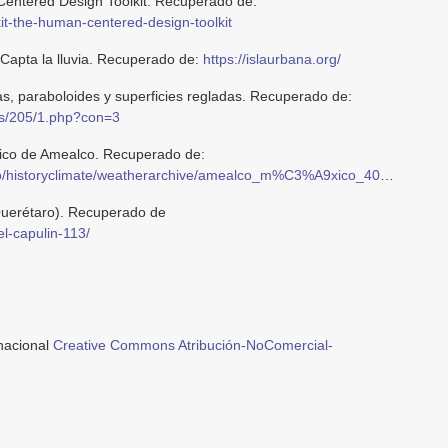
entered Design Toolkit. Recuperado de:
kit-the-human-centered-design-toolkit
 Capta la lluvia. Recuperado de:
https://islaurbana.org/
s, paraboloides y superficies regladas. Recuperado de:
as/205/1.php?con=3
gico de Amealco. Recuperado de:
/historyclimate/weatherarchive/amealco_m%C3%A9xico_4018584
Querétaro). Recuperado de
l-capulin-113/
rnacional
Creative Commons Atribución-NoComercial-