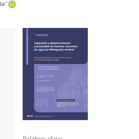
+
ia
Palabras clave