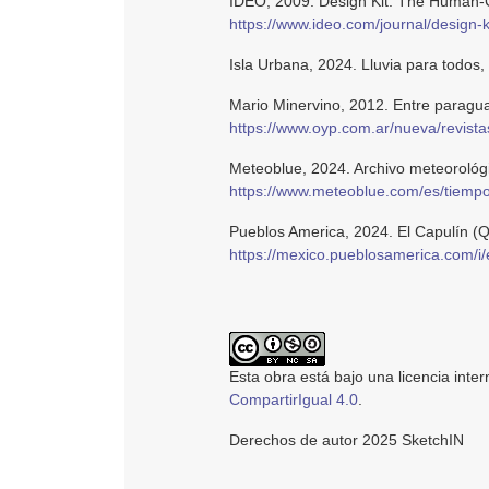
IDEO, 2009. Design Kit: The Human-C
https://www.ideo.com/journal/design-
Isla Urbana, 2024. Lluvia para todos,
Mario Minervino, 2012. Entre paragua
https://www.oyp.com.ar/nueva/revist
Meteoblue, 2024. Archivo meteoroló
https://www.meteoblue.com/es/tiempo
Pueblos America, 2024. El Capulín (
https://mexico.pueblosamerica.com/i/e
Esta obra está bajo una licencia inte
CompartirIgual 4.0
.
Derechos de autor 2025 SketchIN