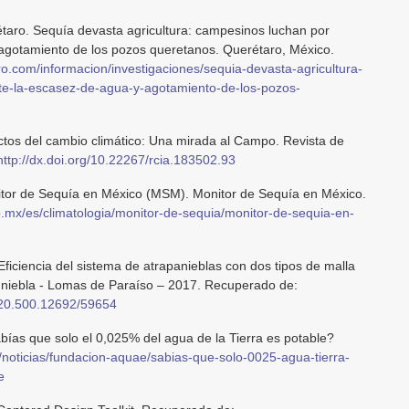
taro. Sequía devasta agricultura: campesinos luchan por
 agotamiento de los pozos queretanos. Querétaro, México.
ro.com/informacion/investigaciones/sequia-devasta-agricultura-
te-la-escasez-de-agua-y-agotamiento-de-los-pozos-
ectos del cambio climático: Una mirada al Campo. Revista de
http://dx.doi.org/10.22267/rcia.183502.93
or de Sequía en México (MSM). Monitor de Sequía en México.
.mx/es/climatologia/monitor-de-sequia/monitor-de-sequia-en-
ficiencia del sistema de atrapanieblas con dos tipos de malla
e niebla - Lomas de Paraíso – 2017. Recuperado de:
e/20.500.12692/59654
ías que solo el 0,025% del agua de la Tierra es potable?
/noticias/fundacion-aquae/sabias-que-solo-0025-agua-tierra-
e