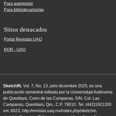
Para autores/as
Para bibliotecarios/as
Sitios destacados
Portal Revistas UAQ
ROR - UAQ
SketchIN
, Vol. 7, No.
13
, julio-diciembre
2025
, es una
publicación semestral editada por la Universidad Autónoma
de Querétaro, Cerro de las Campanas,
S/N
, Col. Las
Campanas, Querétaro, Qro.,
C.P. 76010
.
Tel. (
442
)
1921200
ext.
6023
,
http://revistas.uaq.mx/index.php/sketchin
,