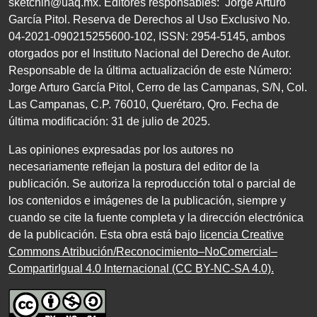
sketchin@uaq.mx
. Editores
responsables: Jorge Arturo
García Pitol. Reserva de Derechos al Uso Exclusivo
No.
04
-
2021
-
090215255600
-
102
,
ISSN
:
2954-5145
, ambos
otorgados por el Instituto Nacional del Derecho de Autor.
Responsable de la última actualización de este Número:
Jorge Arturo García Pitol, Cerro de las Campanas,
S/N
, Col.
Las Campanas,
C.P. 76010
, Querétaro, Qro. Fecha de
última modificación:
31
de julio de
2025
.
Las opiniones expresadas por los autores no
necesariamente reflejan la postura del editor de la
publicación. Se autoriza la reproducción total o parcial de
los contenidos e imágenes de la publicación, siempre y
cuando se cite la fuente completa y la dirección electrónica
de la publicación. Esta obra está bajo
licencia Creative
Commons Atribución/Reconocimiento–NoComercial–
CompartirIgual 4.0 Internacional (CC BY-NC-SA 4.0)
.