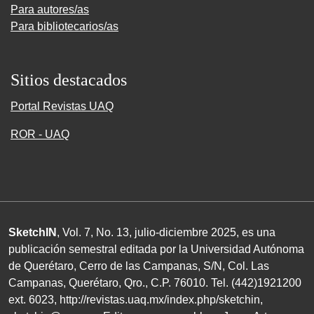
Para autores/as
Para bibliotecarios/as
Sitios destacados
Portal Revistas UAQ
ROR - UAQ
SketchIN
, Vol. 7, No.
13
, julio-diciembre
2025
, es una
publicación semestral editada por la Universidad Autónoma
de Querétaro, Cerro de las Campanas,
S/N
, Col. Las
Campanas, Querétaro, Qro.,
C.P. 76010
.
Tel. (
442
)
1921200
ext.
6023
,
http://revistas.uaq.mx/index.php/sketchin
,