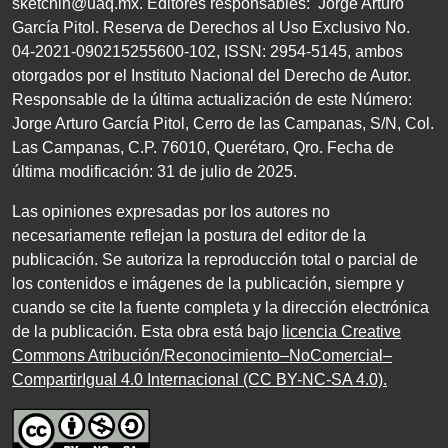
sketchin@uaq.mx
. Editores
responsables: Jorge Arturo
García Pitol. Reserva de Derechos al Uso Exclusivo
No.
04
-
2021
-
090215255600
-
102
,
ISSN
:
2954-5145
, ambos
otorgados por el Instituto Nacional del Derecho de Autor.
Responsable de la última actualización de este Número:
Jorge Arturo García Pitol, Cerro de las Campanas,
S/N
, Col.
Las Campanas,
C.P. 76010
, Querétaro, Qro. Fecha de
última modificación:
31
de julio de
2025
.
Las opiniones expresadas por los autores no
necesariamente reflejan la postura del editor de la
publicación. Se autoriza la reproducción total o parcial de
los contenidos e imágenes de la publicación, siempre y
cuando se cite la fuente completa y la dirección electrónica
de la publicación. Esta obra está bajo
licencia Creative
Commons Atribución/Reconocimiento–NoComercial–
CompartirIgual 4.0 Internacional (CC BY-NC-SA 4.0)
.