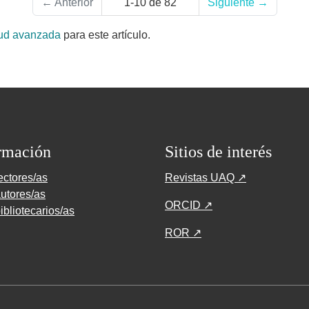
←
Anterior
1-10 de 82
Siguiente
→
tud avanzada
para este artículo.
rmación
Sitios de interés
ectores/as
Revistas UAQ ↗
utores/as
ORCID ↗
ibliotecarios/as
ROR ↗