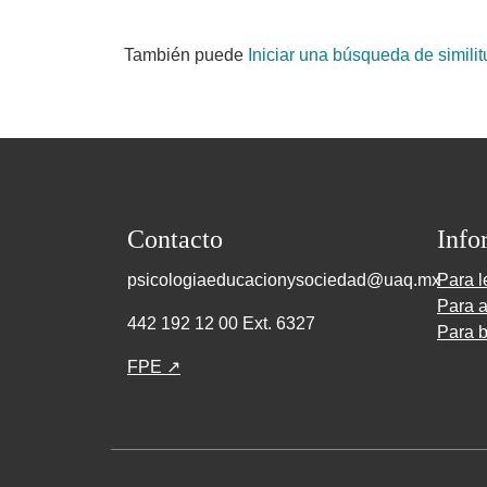
También puede
Iniciar una búsqueda de simili
Contacto
Info
psicologiaeducacionysociedad@uaq.mx
Para l
Para a
442 192 12 00 Ext. 6327
Para b
FPE ↗