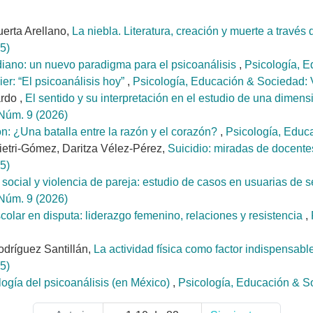
uerta Arellano,
La niebla. Literatura, creación y muerte a trav
5)
diano: un nuevo paradigma para el psicoanálisis
,
Psicología, E
er: “El psicoanálisis hoy”
,
Psicología, Educación & Sociedad: 
ardo ,
El sentido y su interpretación en el estudio de una dimensi
 Núm. 9 (2026)
n: ¿Una batalla entre la razón y el corazón?
,
Psicología, Educ
etri-Gómez, Daritza Vélez-Pérez,
Suicidio: miradas de docentes
5)
social y violencia de pareja: estudio de casos en usuarias de s
 Núm. 9 (2026)
colar en disputa: liderazgo femenino, relaciones y resistencia
,
odríguez Santillán,
La actividad física como factor indispensab
5)
ogía del psicoanálisis (en México)
,
Psicología, Educación & So