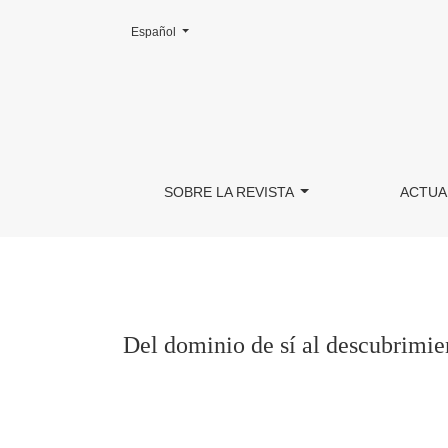
Cambiar el idioma. El actual es:
Español
Del dominio de sí al descubrimiento del inconsc
SOBRE LA REVISTA
ACTUA
Del dominio de sí al descubrimien