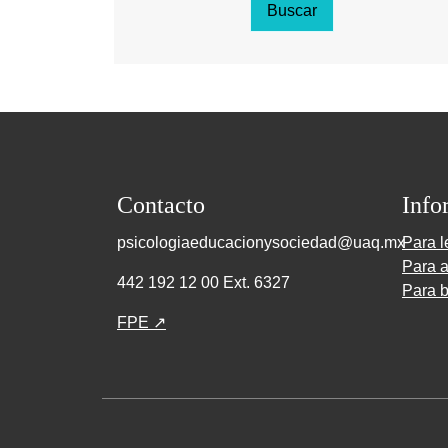
Buscar
Contacto
Info
psicologiaeducacionysociedad@uaq.mx
Para l
Para a
442 192 12 00 Ext. 6327
Para b
FPE ↗