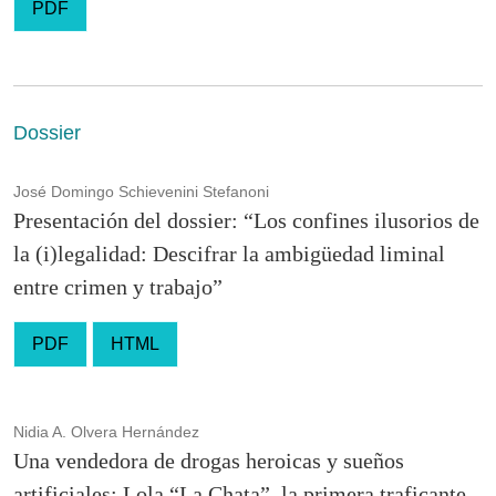
PDF
Dossier
José Domingo Schievenini Stefanoni
Presentación del dossier: “Los confines ilusorios de
la (i)legalidad: Descifrar la ambigüedad liminal
entre crimen y trabajo”
PDF
HTML
Nidia A. Olvera Hernández
Una vendedora de drogas heroicas y sueños
artificiales: Lola “La Chata”, la primera traficante