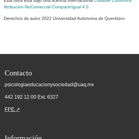
Esta obra está bajo una licencia internacional
Creative Commons
Atribución-NoComercial-CompartirIgual 4.0
.
Derechos de autor 2022 Universidad Autónoma de Querétaro
Contacto
psicologiaeducacionysociedad@uaq.mx
442 192 12 00 Ext. 6327
FPE ↗
Información