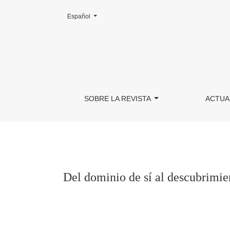
Cambiar el idioma. El actual es:
Español
Del dominio de sí al descubrimiento del inconsc
SOBRE LA REVISTA
ACTUA
Del dominio de sí al descubrimien