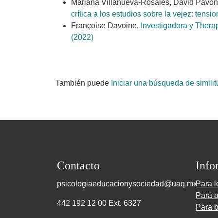
Mariana Villanueva-Rosales, David Pavón
crítica a los estudios sobre la vejez: tens
Françoise Davoine,
Investigadora y Therap
(2022)
También puede
Iniciar una búsqueda de simili
Contacto
Info
psicologiaeducacionysociedad@uaq.mx
Para l
Para a
442 192 12 00 Ext. 6327
Para b