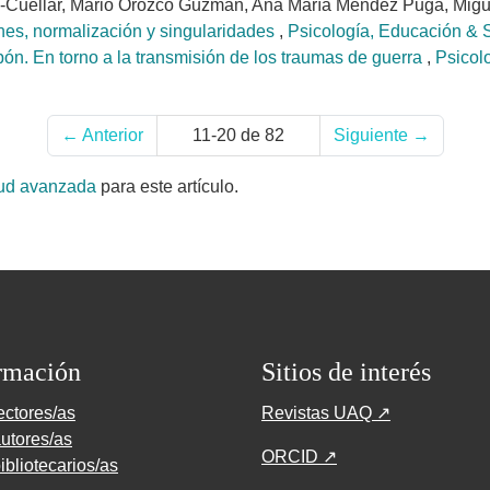
-Cuéllar, Mario Orozco Guzmán, Ana María Méndez Puga, Migu
iones, normalización y singularidades
,
Psicología, Educación & S
ón. En torno a la transmisión de los traumas de guerra
,
Psicol
←
Anterior
11-20 de 82
Siguiente
→
tud avanzada
para este artículo.
rmación
Sitios de interés
ectores/as
Revistas UAQ ↗
utores/as
ORCID ↗
ibliotecarios/as