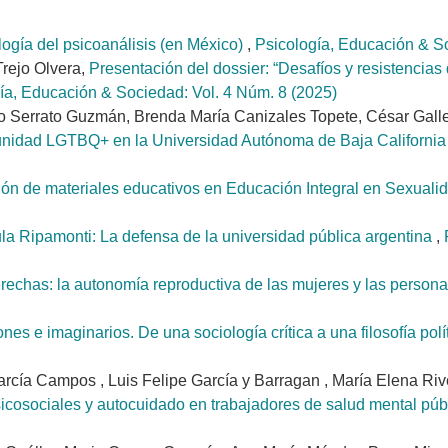
ogía del psicoanálisis (en México)
,
Psicología, Educación & So
rejo Olvera,
Presentación del dossier: “Desafíos y resistencias 
ía, Educación & Sociedad: Vol. 4 Núm. 8 (2025)
Serrato Guzmán, Brenda María Canizales Topete, César Galle
munidad LGTBQ+ en la Universidad Autónoma de Baja Californi
ón de materiales educativos en Educación Integral en Sexuali
ula Ripamonti: La defensa de la universidad pública argentina
,
rechas: la autonomía reproductiva de las mujeres y las person
nes e imaginarios. De una sociología crítica a una filosofía polí
arcía Campos , Luis Felipe García y Barragan , María Elena Riv
psicosociales y autocuidado en trabajadores de salud mental pú