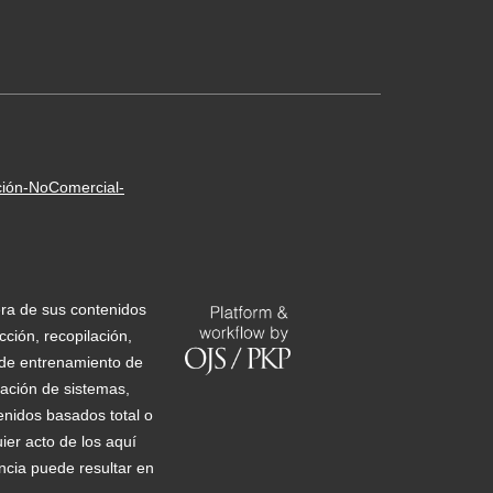
ción-NoComercial-
era de sus contenidos
ción, recopilación,
s de entrenamiento de
ización de sistemas,
tenidos basados total o
ier acto de los aquí
encia puede resultar en