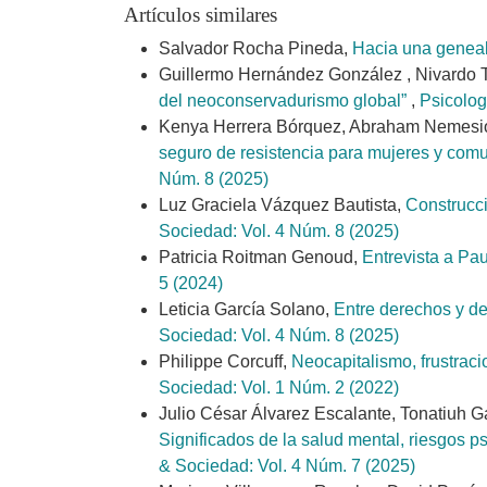
Artículos similares
Salvador Rocha Pineda,
Hacia una geneal
Guillermo Hernández González , Nivardo T
del neoconservadurismo global”
,
Psicolog
Kenya Herrera Bórquez, Abraham Nemesio 
seguro de resistencia para mujeres y co
Núm. 8 (2025)
Luz Graciela Vázquez Bautista,
Construcci
Sociedad: Vol. 4 Núm. 8 (2025)
Patricia Roitman Genoud,
Entrevista a Pa
5 (2024)
Leticia García Solano,
Entre derechos y de
Sociedad: Vol. 4 Núm. 8 (2025)
Philippe Corcuff,
Neocapitalismo, frustracio
Sociedad: Vol. 1 Núm. 2 (2022)
Julio César Álvarez Escalante, Tonatiuh G
Significados de la salud mental, riesgos 
& Sociedad: Vol. 4 Núm. 7 (2025)