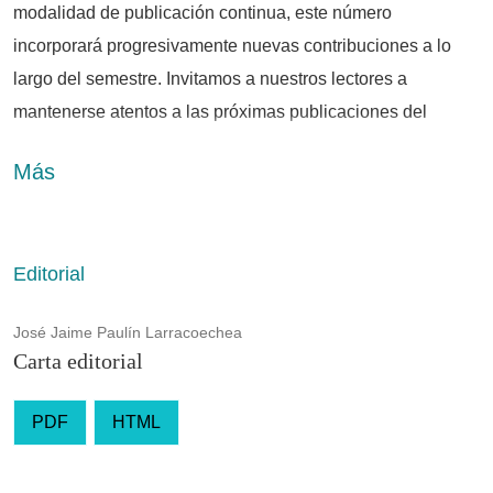
modalidad de publicación continua, este número
incorporará progresivamente nuevas contribuciones a lo
largo del semestre. Invitamos a nuestros lectores a
mantenerse atentos a las próximas publicaciones del
dossier «Reconfiguración de la profesión académica en
Más
México: entre la precarización estructural y la búsqueda del
mérito», dedicado a una de las discusiones más relevantes
sobre la educación superior en el contexto contemporáneo.
Editorial
José Jaime Paulín Larracoechea
Carta editorial
PDF
HTML