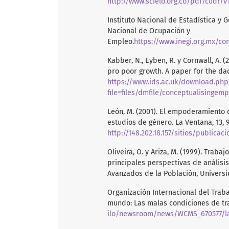
http://www.scielo.org.co/pdf/cudr/v
Instituto Nacional de Estadística y 
Nacional de Ocupación y
Empleo.
https://www.inegi.org.mx/cont
Kabber, N., Eyben, R. y Cornwall, A.
pro poor growth. A paper for the dac
https://www.ids.ac.uk/download.php
file=files/dmfile/conceptualisinge
León, M. (2001). El empoderamiento 
estudios de género. La Ventana, 13, 
http://148.202.18.157/sitios/public
Oliveira, O. y Ariza, M. (1999). Traba
principales perspectivas de análisis
Avanzados de la Población, Univers
Organización Internacional del Traba
mundo: Las malas condiciones de tr
ilo/newsroom/news/WCMS_670577/la