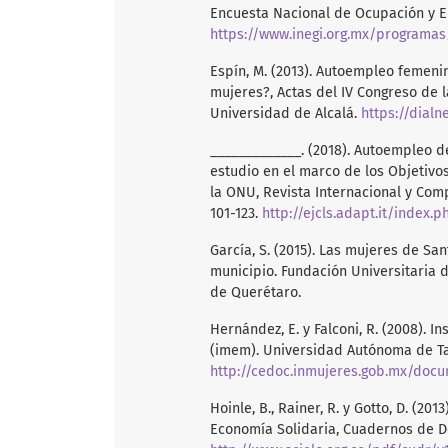
Encuesta Nacional de Ocupación y E
https://www.inegi.org.mx/programa
Espín, M. (2013). Autoempleo femen
mujeres?, Actas del IV Congreso de l
Universidad de Alcalá.
https://dialn
_____________. (2018). Autoempleo d
estudio en el marco de los Objetivo
la ONU, Revista Internacional y Com
101-123.
http://ejcls.adapt.it/index.
García, S. (2015). Las mujeres de San
municipio. Fundación Universitaria 
de Querétaro.
Hernández, E. y Falconi, R. (2008).
(imem). Universidad Autónoma de T
http://cedoc.inmujeres.gob.mx/doc
Hoinle, B., Rainer, R. y Gotto, D. (
Economía Solidaria, Cuadernos de Des