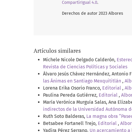
CompartirIgual 4.0
.
Derechos de autor 2023 Albores
Artículos similares
Michele Nicole Delgado Calderón,
Estere
Revista de Ciencias Políticas y Sociales
Álvaro Jesús Chávez Hernández, Antonio F
las Ánimas en Santiago Mexquititlán
,
Alb
Lorena Erika Osorio Franco,
Editorial
,
Alb
Paulina Pereda Gutiérrez,
Editorial
,
Albor
María Verónica Murguía Salas, Ana Eliza
indirectos de la Universidad Autónoma 
Ruth Soto Balderas,
La magna obra “Pase
Betsabee Fortanell Trejo,
Editorial
,
Albor
Yadira Pérez Serrano,
Un acercamiento a l