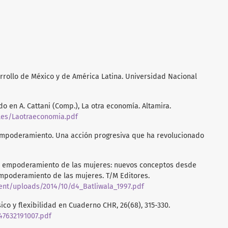
sarrollo de México y de América Latina. Universidad Nacional
o en A. Cattani (Comp.), La otra economía. Altamira.
iles/Laotraeconomia.pdf
l empoderamiento. Una acción progresiva que ha revolucionado
o del empoderamiento de las mujeres: nuevos conceptos desde
 empoderamiento de las mujeres. T/M Editores.
ent/uploads/2014/10/d4_Batliwala_1997.pdf
ásico y flexibilidad en Cuaderno CHR, 26(68), 315-330.
47632191007.pdf