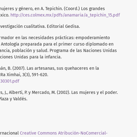
 mujeres y género, en A. Tepichin. (Coord.) Los grandes
xico.
http://ces.colmex.mx/pdfs/anamaria/a_tepichin_15.pdf
nvestigación cualitativa. Editorial Gedisa.
sformador en las necesidades prácticas: empoderamiento
n, Antología preparada para el primer curso diplomado en
fancia, población y salud. Programa de las Naciones Unidas
ciones Unidas para la infancia.
án, B. (2007). Las artesanas, sus quehaceres en la
 Ra Ximhai, 3(3), 591-620.
130301.pdf
 J., Alberti, P. y Mercado, M. (2002). Las mujeres y el poder.
laza y Valdés.
ernacional
Creative Commons Atribución-NoComercial-