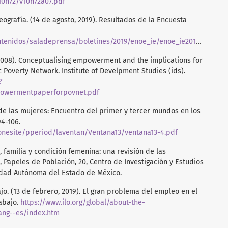
10n72/v10n72a07.pdf
Geografía. (14 de agosto, 2019). Resultados de la Encuesta
enidos/saladeprensa/boletines/2019/enoe_ie/enoe_ie2019_08.pdf
 (2008). Conceptualising empowerment and the implications for
 Poverty Network. Institute of Develpment Studies (ids).
?
mpowermentpaperforpovnet.pdf
de las mujeres: Encuentro del primer y tercer mundos en los
94-106.
acionesite/pperiod/laventan/Ventana13/ventana13-4.pdf
jo, familia y condición femenina: una revisión de las
, Papeles de Población, 20, Centro de Investigación y Estudios
idad Autónoma del Estado de México.
jo. (13 de febrero, 2019). El gran problema del empleo en el
abajo.
https://www.ilo.org/global/about-the-
ng--es/index.htm