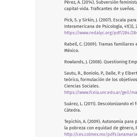
Pérez, A. (2014). Subversión feminis
capital-vida. Traficantes de sueños.
Pick, S. y Sirkin, J. (2007). Escala 
Interamericana de Psicología, 41(3),
https://www.redalyc.org/pdf/284/28
Rabell, C. (2009). Tramas familiare
México.
Rowlands, J. (2008). Questioning E
Sautu, R., Boniolo, P., Dalle, P. y El
teórico, formulación de los objetiv
Ciencias Sociales.
https://www.fceia.unr.edu.ar/geii/maestri
Suárez, L. (2011). Descolonizando el
Cátedra.
Tepichin, A. (2009). Autonomía para 
la pobreza con equidad de género, Re
http://ces.colmex.mx/pdfs/anamaria