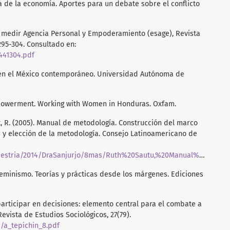
ta de la economía. Aportes para un debate sobre el conflicto
para medir Agencia Personal y Empoderamiento (esage), Revista
 295-304. Consultado en:
441304.pdf
s en el México contemporáneo. Universidad Autónoma de
mpowerment. Working with Women in Honduras. Oxfam.
bert, R. (2005). Manual de metodología. Construcción del marco
os y elección de la metodología. Consejo Latinoamericano de
a/2014/DraSanjurjo/8mas/Ruth%20Sautu,%20Manual%20de%20metodologia.pdf
 feminismo. Teorías y prácticas desde los márgenes. Ediciones
participar en decisiones: elemento central para el combate a
vista de Estudios Sociológicos, 27(79).
/a_tepichin_8.pdf