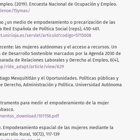
mpleo. (2019). Encuesta Nacional de Ocupación y Empleo.
s/enoe/15ymas/
ino ¿un medio de empoderamiento o precarización de las
a Red Española de Política Social (reps), 450-461.
et.unirioja.es/servlet/articulo?codigo=5715008
ecente: las mujeres autónomas y el acceso a recursos. Un
s de Desarrollo Sostenible marcados por la Agenda 2030 de
parada de Relaciones Laborales y Derecho al Empleo, 6(4),
php/rlde_adapt/article/view/629
tiago Mexquititlán y el Oportunidades. Políticas públicas y
de Derecho, Administración y Política. Universidad Autónoma
 Instrumento para medir el empoderamiento de la mujer
abasco.
umentos_download/101158.pdf
2013). Empoderamiento espacial de las mujeres mediante la
arrollo Rural, 10(72), 117-139