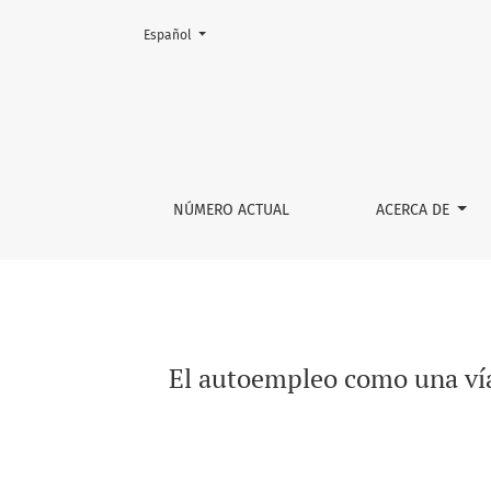
Cambiar el idioma. El actual es:
Español
El autoempleo como una vía de empoderamien
NÚMERO ACTUAL
ACERCA DE
El autoempleo como una vía