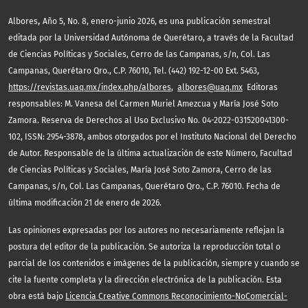
,
Albores
Año 5, No. 8, enero-junio 2026, es una publicación semestral
editada por la Universidad Autónoma de Querétaro, a través de la Facultad
de Ciencias Políticas y Sociales, Cerro de las Campanas, s/n, Col. Las
Campanas, Querétaro Qro., C.P. 76010, Tel. (442) 192-12-00 Ext. 5463,
https://revistas.uaq.mx/index.php/albores
,
albores@uaq.mx
Editoras
responsables: M. Vanesa del Carmen Muriel Amezcua y María José Soto
Zamora. Reserva de Derechos al Uso Exclusivo No. 04-2022-031520041300-
102, ISSN: 2954-3878, ambos otorgados por el Instituto Nacional del Derecho
de Autor. Responsable de la última actualización de este Número, Facultad
de Ciencias Políticas y Sociales, María José Soto Zamora, Cerro de las
Campanas, s/n, Col. Las Campanas, Querétaro Qro., C.P. 76010. Fecha de
última modificación 21 de enero de 2026.
Las opiniones expresadas por los autores no necesariamente reflejan la
postura del editor de la publicación. Se autoriza la reproducción total o
parcial de los contenidos e imágenes de la publicación, siempre y cuando se
cite la fuente completa y la dirección electrónica de la publicación. Esta
obra está bajo
Licencia Creative Commons Reconocimiento-NoComercial-