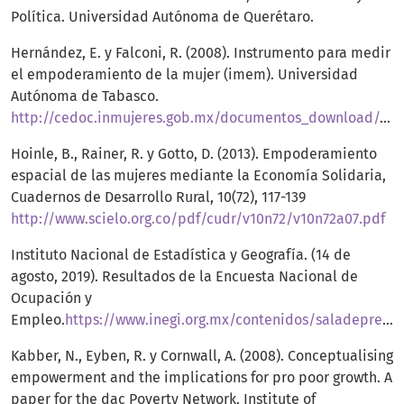
Política. Universidad Autónoma de Querétaro.
Hernández, E. y Falconi, R. (2008). Instrumento para medir
el empoderamiento de la mujer (imem). Universidad
Autónoma de Tabasco.
http://cedoc.inmujeres.gob.mx/documentos_download/101158.pdf
Hoinle, B., Rainer, R. y Gotto, D. (2013). Empoderamiento
espacial de las mujeres mediante la Economía Solidaria,
Cuadernos de Desarrollo Rural, 10(72), 117-139
http://www.scielo.org.co/pdf/cudr/v10n72/v10n72a07.pdf
Instituto Nacional de Estadística y Geografía. (14 de
agosto, 2019). Resultados de la Encuesta Nacional de
Ocupación y
Empleo.
https://www.inegi.org.mx/contenidos/saladeprensa/boletines/2019/enoe_ie/enoe_ie2019_08.pdf
Kabber, N., Eyben, R. y Cornwall, A. (2008). Conceptualising
empowerment and the implications for pro poor growth. A
paper for the dac Poverty Network. Institute of