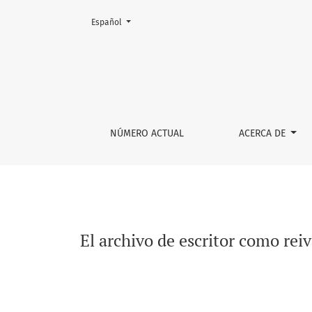
Cambiar el idioma. El actual es:
Español
El archivo de escritor como reivindicación: 
NÚMERO ACTUAL
ACERCA DE
El archivo de escritor como rei