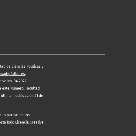
ad de Ciencias Políticas y
dex.php/albores
,
ivo No. 04-2022-
de este Número, Facultad
 última modificación 21 de
l o parcial de los
 está bajo
Licencia Creative