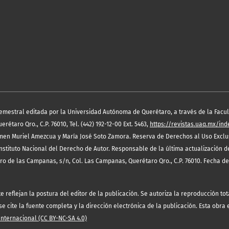
semestral editada por la Universidad Autónoma de Querétaro, a través de la Facult
étaro Qro., C.P. 76010, Tel. (442) 192-12-00 Ext. 5463,
https://revistas.uaq.mx/in
en Muriel Amezcua y María José Soto Zamora. Reserva de Derechos al Uso Exclus
nstituto Nacional del Derecho de Autor. Responsable de la última actualización 
rro de las Campanas, s/n, Col. Las Campanas, Querétaro Qro., C.P. 76010. Fecha de
eflejan la postura del editor de la publicación. Se autoriza la reproducción tota
 cite la fuente completa y la dirección electrónica de la publicación. Esta obra
ternacional (CC BY-NC-SA 4.0)