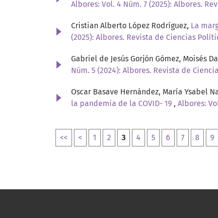
Albores: Vol. 4 Núm. 7 (2025): Albores. Rev
Cristian Alberto López Rodríguez,
La marg
(2025): Albores. Revista de Ciencias Políti
Gabriel de Jesús Gorjón Gómez, Moisés D
Núm. 5 (2024): Albores. Revista de Ciencia
Oscar Basave Hernández, María Ysabel Nav
la pandemia de la COVID- 19
,
Albores: Vo
<<
<
1
2
3
4
5
6
7
8
9