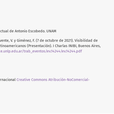
telectual de Antonio Escobedo. UNAM
lvente, V. y Giménez, F. (7 de octubre de 2021). Visibilidad de
tinoamericanos (Presentación). I Charlas INIBI, Buenos Aires,
e.unlp.edu.ar/trab_eventos/ev.14244/ev.14244.pdf
ernacional
Creative Commons Atribución-NoComercial-