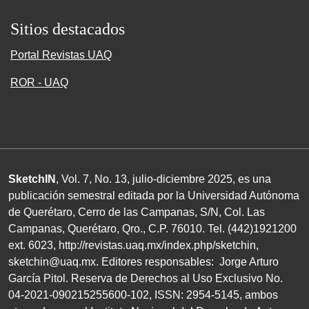
Sitios destacados
Portal Revistas UAQ
ROR - UAQ
SketchIN
, Vol. 7, No.
13
, julio-diciembre
2025
, es una
publicación semestral editada por la Universidad Autónoma
de Querétaro, Cerro de las Campanas,
S/N
, Col. Las
Campanas, Querétaro, Qro.,
C.P. 76010
.
Tel. (
442
)
1921200
ext.
6023
,
http://revistas.uaq.mx/index.php/sketchin
,
sketchin@uaq.mx
. Editores
responsables: Jorge Arturo
García Pitol. Reserva de Derechos al Uso Exclusivo
No.
04
-
2021
-
090215255600
-
102
,
ISSN
:
2954-5145
, ambos