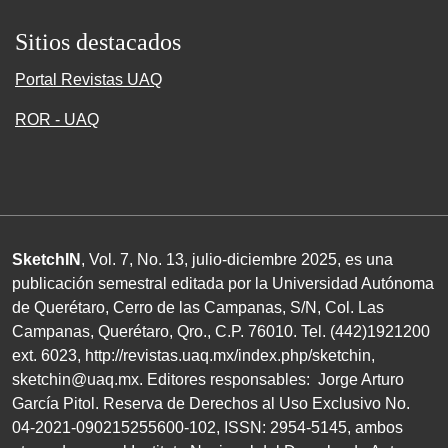
Sitios destacados
Portal Revistas UAQ
ROR - UAQ
SketchIN
, Vol. 7, No.
13
, julio-diciembre
2025
, es una
publicación semestral editada por la Universidad Autónoma
de Querétaro, Cerro de las Campanas,
S/N
, Col. Las
Campanas, Querétaro, Qro.,
C.P. 76010
.
Tel. (
442
)
1921200
ext.
6023
,
http://revistas.uaq.mx/index.php/sketchin
,
sketchin@uaq.mx
. Editores
responsables: Jorge Arturo
García Pitol. Reserva de Derechos al Uso Exclusivo
No.
04
-
2021
-
090215255600
-
102
,
ISSN
:
2954-5145
, ambos