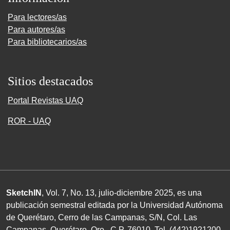
Para lectores/as
Para autores/as
Para bibliotecarios/as
Sitios destacados
Portal Revistas UAQ
ROR - UAQ
SketchIN
, Vol. 7, No.
13
, julio-diciembre
2025
, es una
publicación semestral editada por la Universidad Autónoma
de Querétaro, Cerro de las Campanas,
S/N
, Col. Las
Campanas, Querétaro, Qro.,
C.P. 76010
.
Tel. (
442
)
1921200