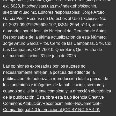
ext.
6023
,
http://revistas.uaq.mx/index.php/sketchin
,
sketchin@uaq.mx
. Editores
responsables: Jorge Arturo
García Pitol. Reserva de Derechos al Uso Exclusivo
No.
04
-
2021
-
090215255600
-
102
,
ISSN
:
2954-5145
, ambos
otorgados por el Instituto Nacional del Derecho de Autor.
Responsable de la última actualización de este Número:
Jorge Arturo García Pitol, Cerro de las Campanas,
S/N
, Col.
Las Campanas,
C.P. 76010
, Querétaro, Qro. Fecha de
última modificación:
31
de julio de
2025
.
Las opiniones expresadas por los autores no
necesariamente reflejan la postura del editor de la
publicación. Se autoriza la reproducción total o parcial de
los contenidos e imágenes de la publicación, siempre y
cuando se cite la fuente completa y la dirección electrónica
de la publicación. Esta obra está bajo
licencia Creative
Commons Atribución/Reconocimiento–NoComercial–
CompartirIgual 4.0 Internacional (CC BY-NC-SA 4.0)
.