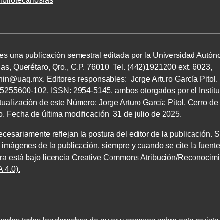
ibliotecarios/as
 es una publicación semestral editada por la Universidad Autó
as, Querétaro, Qro.,
C.P. 76010
.
Tel. (
442
)
1921200
ext.
6023
,
chin@uaq.mx
. Editores
responsables: Jorge Arturo García Pitol
5255600
-
102
,
ISSN
:
2954-5145
, ambos
otorgados por el Instit
tualización de este Número: Jorge Arturo García Pitol, Cerro 
ro. Fecha de última modificación:
31
de julio de
2025
.
esariamente reflejan la postura del editor de la publicación. S
e imágenes de la publicación, siempre y cuando se cite la fuente
bra está bajo
licencia Creative Commons Atribución/Reconoci
 4.0)
.