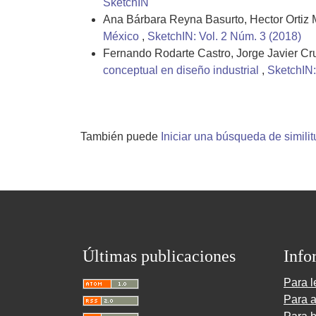
SketchIN
Ana Bárbara Reyna Basurto, Hector Ortiz 
México
,
SketchIN: Vol. 2 Núm. 3 (2018)
Fernando Rodarte Castro, Jorge Javier Cru
conceptual en diseño industrial
,
SketchIN:
También puede
Iniciar una búsqueda de simili
Últimas publicaciones
Info
Para l
Para a