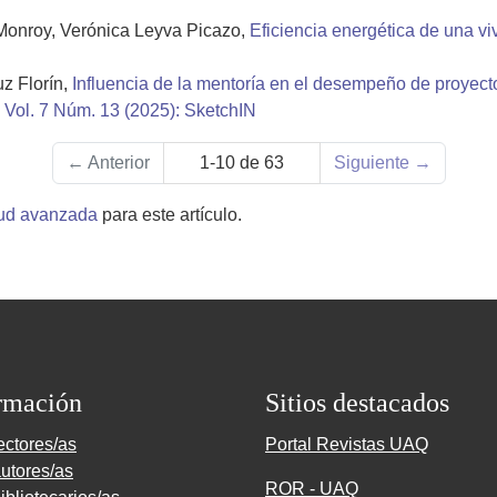
Monroy, Verónica Leyva Picazo,
Eficiencia energética de una v
z Florín,
Influencia de la mentoría en el desempeño de proyecto
 Vol. 7 Núm. 13 (2025): SketchIN
←
Anterior
1-10 de 63
Siguiente
→
tud avanzada
para este artículo.
rmación
Sitios destacados
ectores/as
Portal Revistas UAQ
utores/as
ROR - UAQ