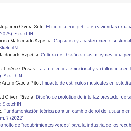
lejandro Olvera Sule,
Eficiencia energética en viviendas urbana
(2025): SketchIN
ando Maldonado Azpeitia,
Captación y abastecimiento sustenta
 SketchIN
Maldonado Azpeitia,
Cultura del diseño en las mipymes: una per
do Jiménez Rosas,
La arquitectura emocional y su influencia en 
): SketchIN
Arturo García Pitol,
Impacto de estímulos musicales en estudia
t Oliveri Rivera,
Diseño de prototipo de interfaz prestador de s
: SketchIN
z,
Fundamentación teórica para un cambio de rol del usuario en
úm. 7 (2022)
arrollo de “recubrimientos verdes” para la industria de los recu