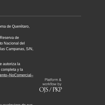
noma de Querétaro,
. Reserva de
uto Nacional del
de las Campanas,
S/N
,
e autoriza la
 completa y la
miento–NoComercial–