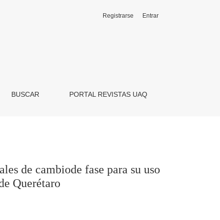
Registrarse
Entrar
uso como masa térmica en un techo para el clima de Santiago 
BUSCAR
PORTAL REVISTAS UAQ
les de cambiode fase para su uso
 de Querétaro