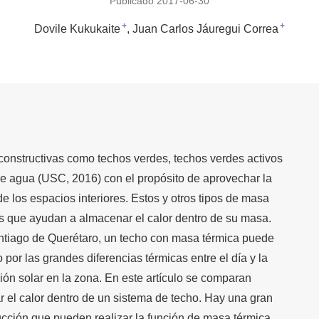
Publicado 2017-06-30
+
+
Dovile Kukukaite
Juan Carlos Jáuregui Correa
constructivas como techos verdes, techos verdes activos
de agua (USC, 2016) con el propósito de aprovechar la
de los espacios interiores. Estos y otros tipos de masa
es que ayudan a almacenar el calor dentro de su masa.
ntiago de Querétaro, un techo con masa térmica puede
por las grandes diferencias térmicas entre el día y la
ción solar en la zona. En este artículo se comparan
r el calor dentro de un sistema de techo. Hay una gran
ucción que pueden realizar la función de masa térmica,