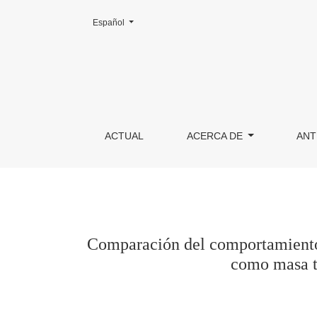
Cambiar el idioma. El actual es:
Español
Comparación del comportamiento térmico de ma
ACTUAL
ACERCA DE
ANT
Comparación del comportamiento 
como masa té