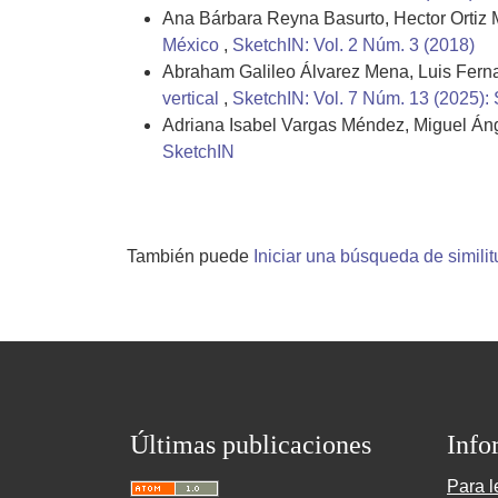
Ana Bárbara Reyna Basurto, Hector Ortiz 
México
,
SketchIN: Vol. 2 Núm. 3 (2018)
Abraham Galileo Álvarez Mena, Luis Fern
vertical
,
SketchIN: Vol. 7 Núm. 13 (2025):
Adriana Isabel Vargas Méndez, Miguel Áng
SketchIN
También puede
Iniciar una búsqueda de simili
Últimas publicaciones
Info
Para l