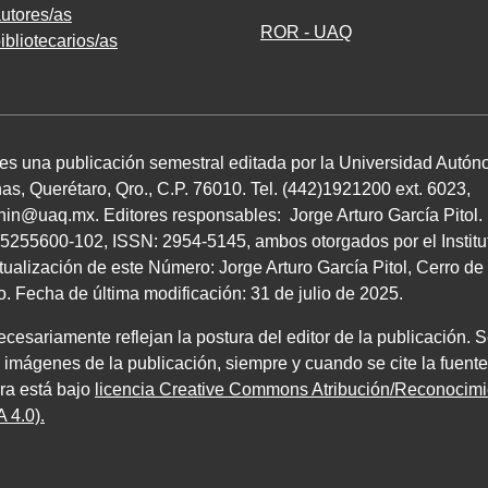
utores/as
ROR - UAQ
ibliotecarios/as
 es una publicación semestral editada por la Universidad Autó
as, Querétaro, Qro.,
C.P. 76010
.
Tel. (
442
)
1921200
ext.
6023
,
chin@uaq.mx
. Editores
responsables: Jorge Arturo García Pitol
5255600
-
102
,
ISSN
:
2954-5145
, ambos
otorgados por el Instit
tualización de este Número: Jorge Arturo García Pitol, Cerro 
ro. Fecha de última modificación:
31
de julio de
2025
.
esariamente reflejan la postura del editor de la publicación. S
e imágenes de la publicación, siempre y cuando se cite la fuente
bra está bajo
licencia Creative Commons Atribución/Reconoci
 4.0)
.