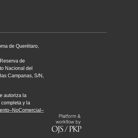
noma de Querétaro,
. Reserva de
uto Nacional del
de las Campanas,
S/N
,
e autoriza la
 completa y la
miento–NoComercial–