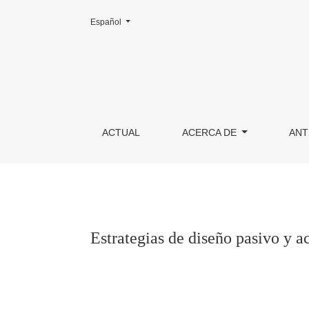
Cambiar el idioma. El actual es:
Español
Estrategias de diseño pasivo y activo aplicad
ACTUAL
ACERCA DE
ANT
Estrategias de diseño pasivo y a