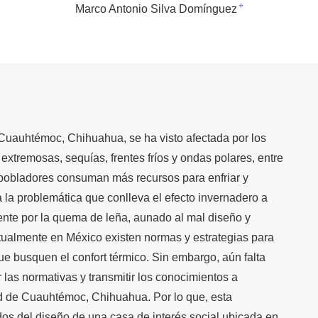
+
Marco Antonio Silva Domínguez
 Cuauhtémoc, Chihuahua, se ha visto afectada por los
extremosas, sequías, frentes fríos y ondas polares, entre
s pobladores consuman más recursos para enfriar y
 la problemática que conlleva el efecto invernadero a
ente por la quema de leña, aunado al mal diseño y
ctualmente en México existen normas y estrategias para
ue busquen el confort térmico. Sin embargo, aún falta
r las normativas y transmitir los conocimientos a
ad de Cuauhtémoc, Chihuahua. Por lo que, esta
dos del diseño de una casa de interés social ubicada en