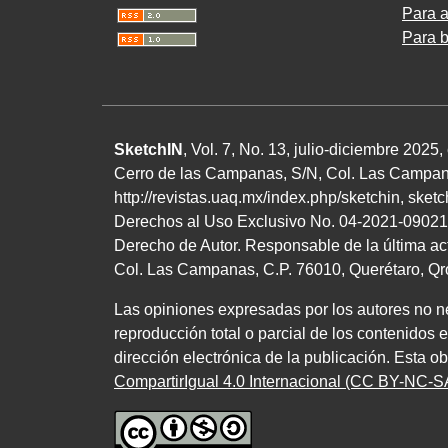
Para a
Para b
SketchIN
, Vol. 7, No.
13
, julio-diciembre
2025
,
Cerro de las Campanas,
S/N
, Col. Las Campan
http://revistas.uaq.mx/index.php/sketchin
,
sket
Derechos al Uso Exclusivo
No.
04
-
2021
-
09021
Derecho de Autor. Responsable de la última ac
Col. Las Campanas,
C.P. 76010
, Querétaro, Q
Las opiniones expresadas por los autores no nec
reproducción total o parcial de los contenidos 
dirección electrónica de la publicación. Esta o
CompartirIgual 4.0 Internacional (CC BY-NC-SA