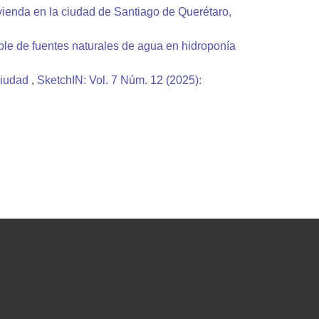
ivienda en la ciudad de Santiago de Querétaro,
ble de fuentes naturales de agua en hidroponía
 ciudad
,
SketchIN: Vol. 7 Núm. 12 (2025):