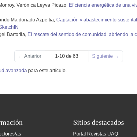
Monroy, Verónica Leyva Picazo,
Eficiencia energética de una v
ando Maldonado Azpeitia,
Captación y abastecimiento sustenta
 SketchIN
el Bartorila,
El rescate del sentido de comunidad: abriendo la
←
Anterior
1-10 de 63
Siguiente
→
tud avanzada
para este artículo.
rmación
Sitios destacados
ectores/as
Portal Revistas UAQ