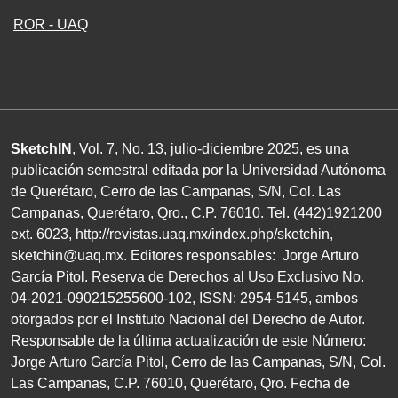
ROR - UAQ
SketchIN
, Vol. 7, No.
13
, julio-diciembre
2025
, es una
publicación semestral editada por la Universidad Autónoma
de Querétaro, Cerro de las Campanas,
S/N
, Col. Las
Campanas, Querétaro, Qro.,
C.P. 76010
.
Tel. (
442
)
1921200
ext.
6023
,
http://revistas.uaq.mx/index.php/sketchin
,
sketchin@uaq.mx
. Editores
responsables: Jorge Arturo
García Pitol. Reserva de Derechos al Uso Exclusivo
No.
04
-
2021
-
090215255600
-
102
,
ISSN
:
2954-5145
, ambos
otorgados por el Instituto Nacional del Derecho de Autor.
Responsable de la última actualización de este Número:
Jorge Arturo García Pitol, Cerro de las Campanas,
S/N
, Col.
Las Campanas,
C.P. 76010
, Querétaro, Qro. Fecha de