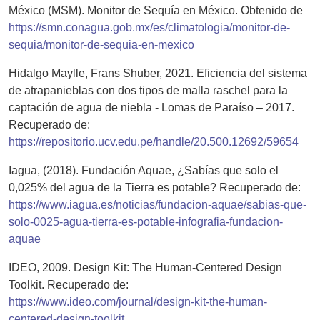
México (MSM). Monitor de Sequía en México. Obtenido de
https://smn.conagua.gob.mx/es/climatologia/monitor-de-
sequia/monitor-de-sequia-en-mexico
Hidalgo Maylle, Frans Shuber, 2021. Eficiencia del sistema
de atrapanieblas con dos tipos de malla raschel para la
captación de agua de niebla - Lomas de Paraíso – 2017.
Recuperado de:
https://repositorio.ucv.edu.pe/handle/20.500.12692/59654
Iagua, (2018). Fundación Aquae, ¿Sabías que solo el
0,025% del agua de la Tierra es potable? Recuperado de:
https://www.iagua.es/noticias/fundacion-aquae/sabias-que-
solo-0025-agua-tierra-es-potable-infografia-fundacion-
aquae
IDEO, 2009. Design Kit: The Human-Centered Design
Toolkit. Recuperado de:
https://www.ideo.com/journal/design-kit-the-human-
centered-design-toolkit