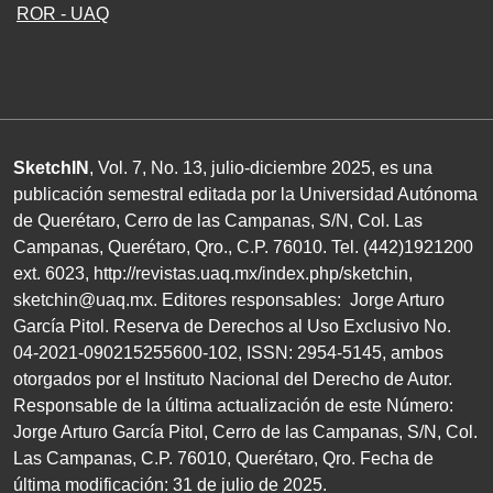
ROR - UAQ
SketchIN
, Vol. 7, No.
13
, julio-diciembre
2025
, es una
publicación semestral editada por la Universidad Autónoma
de Querétaro, Cerro de las Campanas,
S/N
, Col. Las
Campanas, Querétaro, Qro.,
C.P. 76010
.
Tel. (
442
)
1921200
ext.
6023
,
http://revistas.uaq.mx/index.php/sketchin
,
sketchin@uaq.mx
. Editores
responsables: Jorge Arturo
García Pitol. Reserva de Derechos al Uso Exclusivo
No.
04
-
2021
-
090215255600
-
102
,
ISSN
:
2954-5145
, ambos
otorgados por el Instituto Nacional del Derecho de Autor.
Responsable de la última actualización de este Número:
Jorge Arturo García Pitol, Cerro de las Campanas,
S/N
, Col.
Las Campanas,
C.P. 76010
, Querétaro, Qro. Fecha de
última modificación:
31
de julio de
2025
.