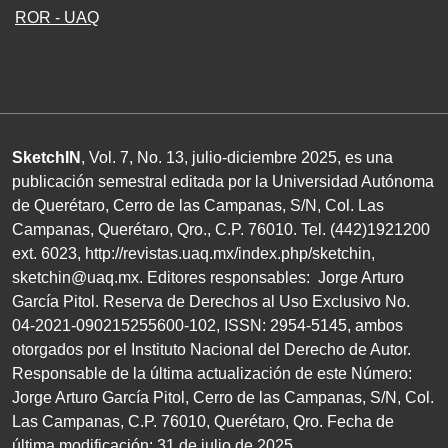
ROR - UAQ
SketchIN
, Vol. 7, No.
13
, julio-diciembre
2025
, es una
publicación semestral editada por la Universidad Autónoma
de Querétaro, Cerro de las Campanas,
S/N
, Col. Las
Campanas, Querétaro, Qro.,
C.P. 76010
.
Tel. (
442
)
1921200
ext.
6023
,
http://revistas.uaq.mx/index.php/sketchin
,
sketchin@uaq.mx
. Editores
responsables: Jorge Arturo
García Pitol. Reserva de Derechos al Uso Exclusivo
No.
04
-
2021
-
090215255600
-
102
,
ISSN
:
2954-5145
, ambos
otorgados por el Instituto Nacional del Derecho de Autor.
Responsable de la última actualización de este Número:
Jorge Arturo García Pitol, Cerro de las Campanas,
S/N
, Col.
Las Campanas,
C.P. 76010
, Querétaro, Qro. Fecha de
última modificación:
31
de julio de
2025
.