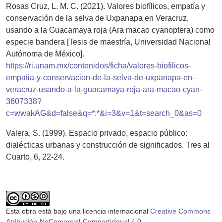
Rosas Cruz, L. M. C. (2021). Valores biofílicos, empatía y
conservación de la selva de Uxpanapa en Veracruz,
usando a la Guacamaya roja (Ara macao cyanoptera) como
especie bandera [Tesis de maestría, Universidad Nacional
Autónoma de México].
https://ri.unam.mx/contenidos/ficha/valores-biofilicos-
empatia-y-conservacion-de-la-selva-de-uxpanapa-en-
veracruz-usando-a-la-guacamaya-roja-ara-macao-cyan-
3607338?
c=wwakAG&d=false&q=*:*&i=3&v=1&t=search_0&as=0
Valera, S. (1999). Espacio privado, espacio público:
dialécticas urbanas y construcción de significados. Tres al
Cuarto, 6, 22-24.
Esta obra está bajo una licencia internacional
Creative Commons
Atribución-NoComercial-CompartirIgual 4.0
.