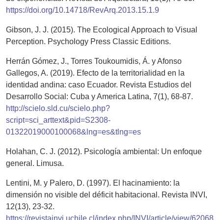
https://doi.org/10.14718/RevArq.2013.15.1.9
Gibson, J. J. (2015). The Ecological Approach to Visual
Perception. Psychology Press Classic Editions.
Herrán Gómez, J., Torres Toukoumidis, Á. y Afonso
Gallegos, A. (2019). Efecto de la territorialidad en la
identidad andina: caso Ecuador. Revista Estudios del
Desarrollo Social: Cuba y America Latina, 7(1), 68-87.
http://scielo.sld.cu/scielo.php?
script=sci_arttext&pid=S2308-
01322019000100068&lng=es&tlng=es
Holahan, C. J. (2012). Psicología ambiental: Un enfoque
general. Limusa.
Lentini, M. y Palero, D. (1997). El hacinamiento: la
dimensión no visible del déficit habitacional. Revista INVI,
12(13), 23-32.
https://revistainvi.uchile.cl/index.php/INVI/article/view/62068