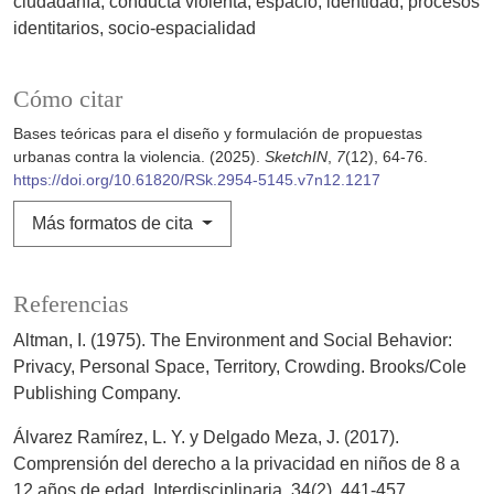
ciudadanía
conducta violenta
espacio
identidad
procesos
identitarios
socio-espacialidad
Cómo citar
Bases teóricas para el diseño y formulación de propuestas
urbanas contra la violencia. (2025).
SketchIN
,
7
(12), 64-76.
https://doi.org/10.61820/RSk.2954-5145.v7n12.1217
Más formatos de cita
Referencias
Altman, I. (1975). The Environment and Social Behavior:
Privacy, Personal Space, Territory, Crowding. Brooks/Cole
Publishing Company.
Álvarez Ramírez, L. Y. y Delgado Meza, J. (2017).
Comprensión del derecho a la privacidad en niños de 8 a
12 años de edad. Interdisciplinaria, 34(2), 441-457.