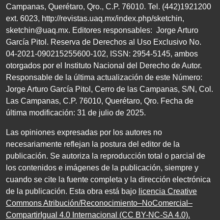
Campanas, Querétaro, Qro.,
C.P. 76010
.
Tel. (
442
)
1921200
ext.
6023
,
http://revistas.uaq.mx/index.php/sketchin
,
sketchin@uaq.mx
. Editores
responsables: Jorge Arturo
García Pitol. Reserva de Derechos al Uso Exclusivo
No.
04
-
2021
-
090215255600
-
102
,
ISSN
:
2954-5145
, ambos
otorgados por el Instituto Nacional del Derecho de Autor.
Responsable de la última actualización de este Número:
Jorge Arturo García Pitol, Cerro de las Campanas,
S/N
, Col.
Las Campanas,
C.P. 76010
, Querétaro, Qro. Fecha de
última modificación:
31
de julio de
2025
.
Las opiniones expresadas por los autores no
necesariamente reflejan la postura del editor de la
publicación. Se autoriza la reproducción total o parcial de
los contenidos e imágenes de la publicación, siempre y
cuando se cite la fuente completa y la dirección electrónica
de la publicación. Esta obra está bajo
licencia Creative
Commons Atribución/Reconocimiento–NoComercial–
CompartirIgual 4.0 Internacional (CC BY-NC-SA 4.0)
.