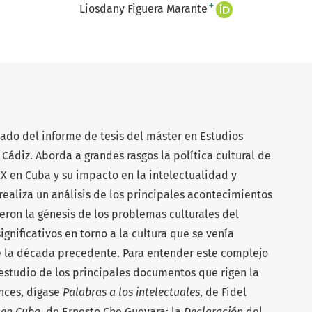
+
Liosdany Figuera Marante
ado del informe de tesis del máster en Estudios
Cádiz. Aborda a grandes rasgos la política cultural de
XX en Cuba y su impacto en la intelectualidad y
realiza un análisis de los principales acontecimientos
fueron la génesis de los problemas culturales del
nificativos en torno a la cultura que se venía
e la década precedente. Para entender este complejo
 estudio de los principales documentos que rigen la
onces, dígase
Palabras a los intelectuales
, de Fidel
 en Cuba
, de Ernesto Che Guevara; la
Declaración
del