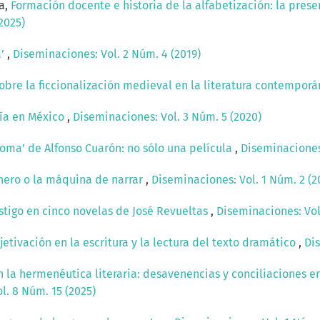
ta,
Formación docente e historia de la alfabetización: la prese
2025)
a’
,
Diseminaciones: Vol. 2 Núm. 4 (2019)
obre la ficcionalización medieval en la literatura contempor
fía en México
,
Diseminaciones: Vol. 3 Núm. 5 (2020)
oma’ de Alfonso Cuarón: no sólo una película
,
Diseminaciones:
énero o la máquina de narrar
,
Diseminaciones: Vol. 1 Núm. 2 (2
astigo en cinco novelas de José Revueltas
,
Diseminaciones: Vol
etivación en la escritura y la lectura del texto dramático
,
Dis
n la hermenéutica literaria: desavenencias y conciliaciones e
l. 8 Núm. 15 (2025)