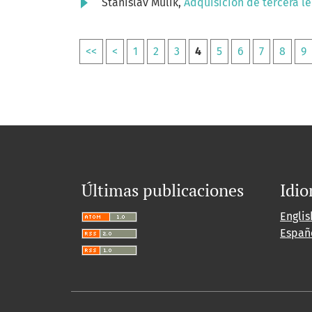
Stanislav Mulík,
Adquisición de tercera l
<<
<
1
2
3
4
5
6
7
8
9
Últimas publicaciones
Idi
Englis
Españ