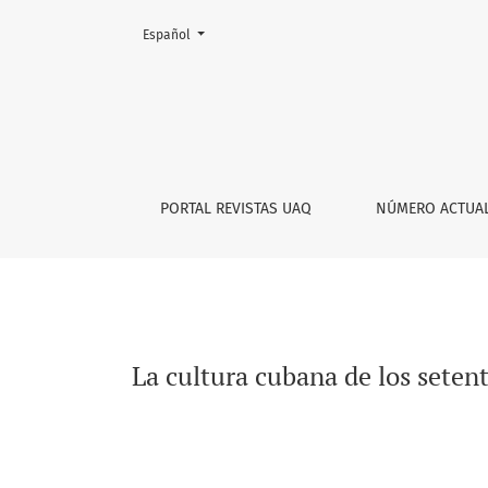
Cambiar el idioma. El actual es:
Español
La cultura cubana de los setenta: Una mirada 
PORTAL REVISTAS UAQ
NÚMERO ACTUA
La cultura cubana de los setent