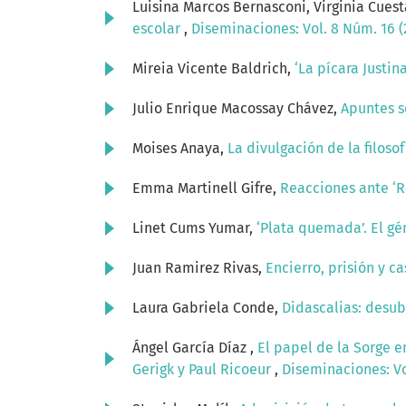
Luisina Marcos Bernasconi, Virginia Cues
escolar
,
Diseminaciones: Vol. 8 Núm. 16 (
Mireia Vicente Baldrich,
‘La pícara Justin
Julio Enrique Macossay Chávez,
Apuntes s
Moises Anaya,
La divulgación de la filoso
Emma Martinell Gifre,
Reacciones ante ‘R
Linet Cums Yumar,
‘Plata quemada’. El g
Juan Ramirez Rivas,
Encierro, prisión y c
Laura Gabriela Conde,
Didascalias: desubj
Ángel García Díaz ,
El papel de la Sorge e
Gerigk y Paul Ricoeur
,
Diseminaciones: Vo