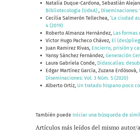
Natalia Duque-Cardona, Sebastián Aleja
Bibliotecología (UdeA)
,
Diseminaciones: V
Cecilia Salmerón Tellechea,
‘La ciudad au
4 (2019)
Roberto Almanza Hernández,
Las formas 
Víctor Hugo Pacheco Chávez,
El (des)plie
Juan Ramirez Rivas,
Encierro, prisión y c
Yansy Sánchez Fernández,
Generación Ce
Laura Gabriela Conde,
Didascalias: desubj
Edgar Martínez García, Zuzana Erdösová,
Diseminaciones: Vol. 3 Núm. 5 (2020)
Alberto Ortiz,
Un tratado hispano poco co
También puede
Iniciar una búsqueda de simi
Artículos más leídos del mismo autor/