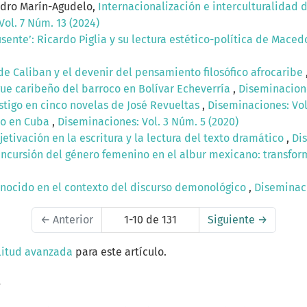
ndro Marín-Agudelo,
Internacionalización e interculturalidad 
ol. 7 Núm. 13 (2024)
sente’: Ricardo Piglia y su lectura estético-política de Mac
de Caliban y el devenir del pensamiento filosófico afrocaribe
gue caribeño del barroco en Bolívar Echeverría
,
Diseminacione
astigo en cinco novelas de José Revueltas
,
Diseminaciones: Vol
ro en Cuba
,
Diseminaciones: Vol. 3 Núm. 5 (2020)
etivación en la escritura y la lectura del texto dramático
,
Dis
Incursión del género femenino en el albur mexicano: transfor
nocido en el contexto del discurso demonológico
,
Diseminaci
←
Anterior
1-10 de 131
Siguiente
→
litud avanzada
para este artículo.
a