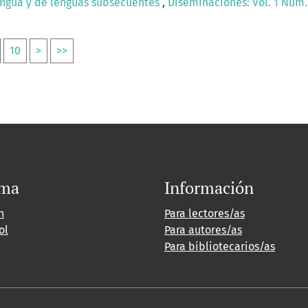
engua y de lenguas subsecuentes
,
Diseminaciones: Vol. 1 Núm. 
10
>
>>
oma
Información
h
Para lectores/as
ol
Para autores/as
Para bibliotecarios/as