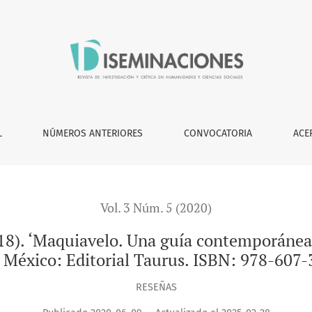
lo. Una guía contemporánea de lectura sobre lo político y el E
L
NÚMEROS ANTERIORES
CONVOCATORIA
ACE
Vol. 3 Núm. 5 (2020)
018). ‘Maquiavelo. Una guía contemporánea d
 México: Editorial Taurus. ISBN: 978-607
RESEÑAS