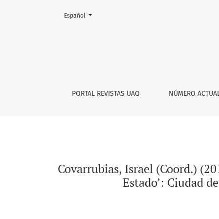
Cambiar el idioma. El actual es:
Español
Covarrubias, Israel (Coord.) (2018). ‘Maquiave
PORTAL REVISTAS UAQ
NÚMERO ACTUA
Covarrubias, Israel (Coord.) (2
Estado’: Ciudad de