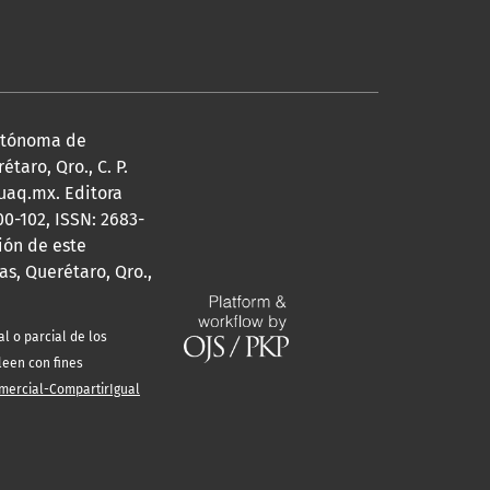
Autónoma de
taro, Qro., C. P.
@uaq.mx. Editora
0-102, ISSN: 2683-
ión de este
s, Querétaro, Qro.,
l o parcial de los
leen con fines
mercial-CompartirIgual