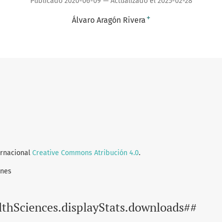
Publicado 2020-06-09 — Actualizado el 2025-02-28
+
Álvaro Aragón Rivera
ernacional
Creative Commons Atribución 4.0
.
ones
lthSciences.displayStats.downloads##