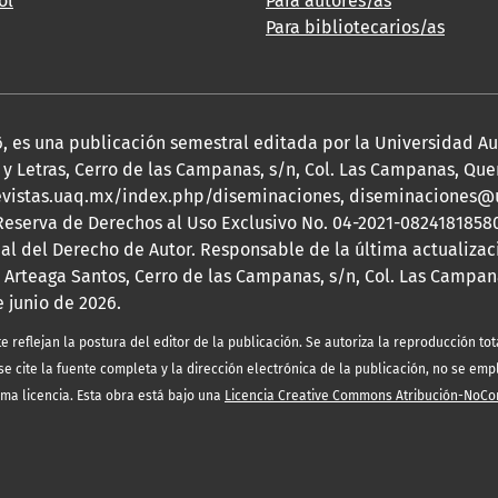
ol
Para autores/as
Para bibliotecarios/as
2026, es una publicación semestral editada por la Universidad 
y Letras, Cerro de las Campanas, s/n, Col. Las Campanas, Queré
s://revistas.uaq.mx/index.php/diseminaciones, diseminaciones
 Reserva de Derechos al Uso Exclusivo No. 04-2021-08241818580
nal del Derecho de Autor. Responsable de la última actualizac
 Arteaga Santos, Cerro de las Campanas, s/n, Col. Las Campana
e junio de 2026.
eflejan la postura del editor de la publicación. Se autoriza la reproducción tota
e cite la fuente completa y la dirección electrónica de la publicación, no se emp
sma licencia. Esta obra está bajo una
Licencia Creative Commons Atribución-NoCo