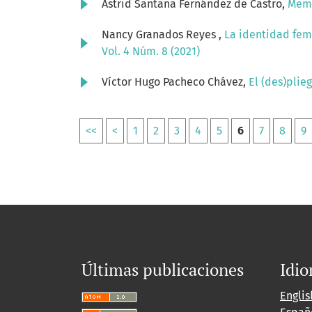
Astrid Santana Fernández de Castro,
Memo
Nancy Granados Reyes ,
La identidad fem
Vol. 4 Núm. 8 (2021)
Víctor Hugo Pacheco Chávez,
El (des)plie
<<
<
1
2
3
4
5
6
7
8
9
Últimas publicaciones
Idi
Englis