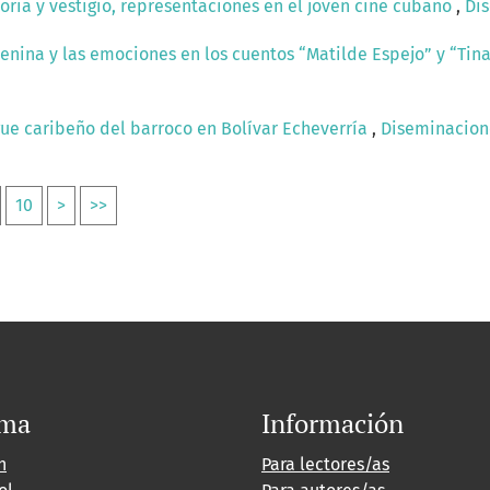
ria y vestigio, representaciones en el joven cine cubano
,
Dis
enina y las emociones en los cuentos “Matilde Espejo” y “Ti
gue caribeño del barroco en Bolívar Echeverría
,
Diseminacione
10
>
>>
oma
Información
h
Para lectores/as