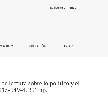
Registrarse
Entrar
stado’: Ciudad de México: Editorial Taurus. ISBN: 978-607-315-
RCA DE
INDEXACIÓN
BUSCAR
e lectura sobre lo político y el
-315-949-4. 291 pp.