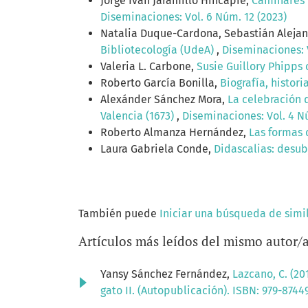
Jorge Iván Jaramillo Hincapié,
Caminares l
Diseminaciones: Vol. 6 Núm. 12 (2023)
Natalia Duque-Cardona, Sebastián Aleja
Bibliotecología (UdeA)
,
Diseminaciones: V
Valeria L. Carbone,
Susie Guillory Phipps 
Roberto García Bonilla,
Biografía, histor
Alexánder Sánchez Mora,
La celebración 
Valencia (1673)
,
Diseminaciones: Vol. 4 Nú
Roberto Almanza Hernández,
Las formas 
Laura Gabriela Conde,
Didascalias: desubj
También puede
Iniciar una búsqueda de simi
Artículos más leídos del mismo autor/
Yansy Sánchez Fernández,
Lazcano, C. (201
gato II. (Autopublicación). ISBN: 979-8744