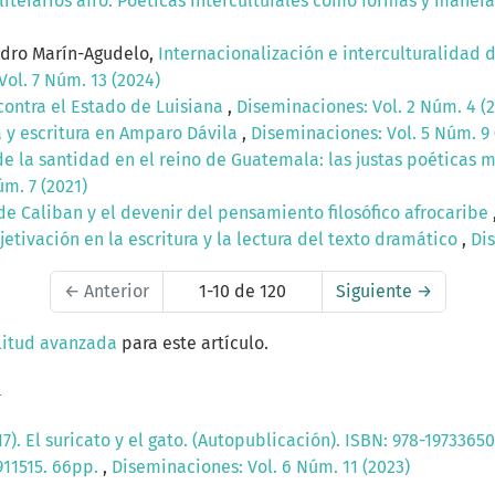
iterarios afro. Poéticas interculturales como formas y manera
ndro Marín-Agudelo,
Internacionalización e interculturalidad 
ol. 7 Núm. 13 (2024)
contra el Estado de Luisiana
,
Diseminaciones: Vol. 2 Núm. 4 (2
ia y escritura en Amparo Dávila
,
Diseminaciones: Vol. 5 Núm. 9 
de la santidad en el reino de Guatemala: las justas poéticas
m. 7 (2021)
de Caliban y el devenir del pensamiento filosófico afrocaribe
etivación en la escritura y la lectura del texto dramático
,
Dis
←
Anterior
1-10 de 120
Siguiente
→
litud avanzada
para este artículo.
a
7). El suricato y el gato. (Autopublicación). ISBN: 978-197336507
911515. 66pp.
,
Diseminaciones: Vol. 6 Núm. 11 (2023)