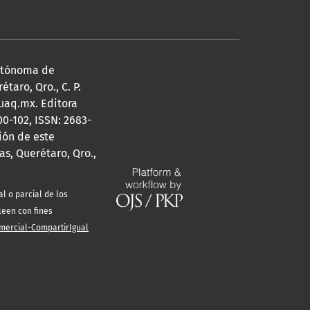
Autónoma de
taro, Qro., C. P.
@uaq.mx. Editora
0-102, ISSN: 2683-
ión de este
s, Querétaro, Qro.,
l o parcial de los
leen con fines
mercial-CompartirIgual