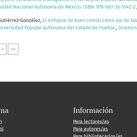
ersidad Nacional Autónoma de México. ISBN: 978-607-30-5142-2
Gutiérrez-González,
El enfoque de bien común como eje de las 
 Universidad Popular Autónoma del Estado de Puebla
,
Disemina
>
>>
oma
Información
h
Para lectores/as
ol
Para autores/as
Para bibliotecarios/as