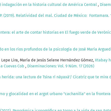
 indagación en la historia cultural de América Central
,
Disemi
 P. (2019). Relatividad del mal. Ciudad de México: Fontamara.
ntera: el arte de contar historias en El fuego verde de Verón
 en los ríos profundos de la psicología de José María Argue
a Lepe Lira, María de Jesús Selene Hernández Gómez,
Xtabay h
ida Cuevas Cob
,
Diseminaciones: Vol. 9 Núm. 17 (2026)
a herida: una lectura de Tsína rí nàyaxà’/ Cicatriz que te mir
smo y glocalidad en el argot urbano "cachanilla" en la fronte
 I. (2021). Panorámica iconográfica en torno a la vida de san A