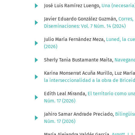
José Luis Ramírez Luengo,
Una (necesaria)
Javier Eduardo González Guzmán,
Corres,
Diseminaciones: Vol. 7 Núm. 14 (2024)
Julio María Fernández Meza,
Luned, la cue
(2026)
Sherly Tania Bustamante Maita,
Navegando
Karina Monserrat Acuña Murillo, Luz Marí
la interseccionalidad a la obra de Brice
Edith Leal Miranda,
El territorio como un
Núm. 17 (2026)
Jahiro Samar Andrade Preciado,
Bilingüi
Núm. 17 (2026)
María Alejandra Valdés García,
Argott, I.