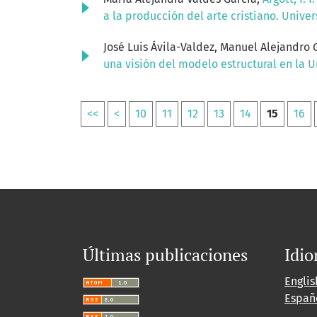
a la producción del arte cristiano. Univ
José Luis Ávila-Valdez, Manuel Alejandro 
una visión del modelo estructural en la
<<
<
10
11
12
13
14
15
16
Últimas publicaciones
Idi
Englis
Españ