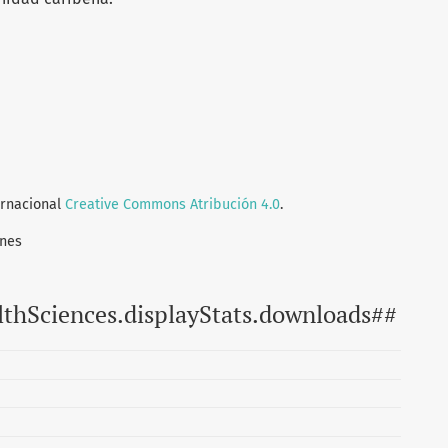
ernacional
Creative Commons Atribución 4.0
.
ones
lthSciences.displayStats.downloads##