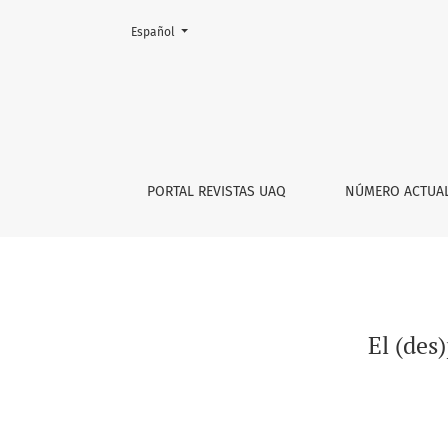
Cambiar el idioma. El actual es:
Español
El (des)pliegue caribeño del barroco en Bolí
PORTAL REVISTAS UAQ
NÚMERO ACTUA
El (des