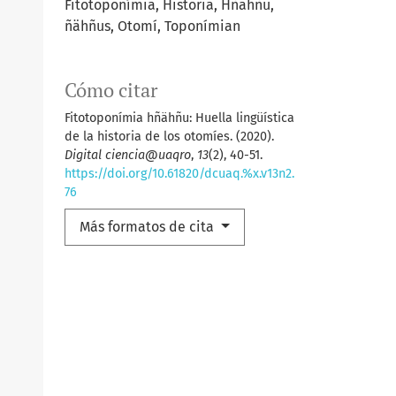
Fitotoponímia, Historia, Hñähñu,
ñähñus, Otomí, Toponímian
Cómo citar
Fitotoponímia hñähñu: Huella lingüística
de la historia de los otomíes. (2020).
Digital ciencia@uaqro
,
13
(2), 40-51.
https://doi.org/10.61820/dcuaq.%x.v13n2.
76
Más formatos de cita