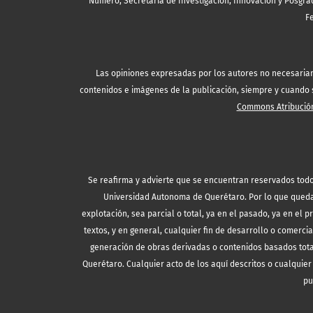
Número, Secretaría de Investigación, Innovación y Posgrad
F
Las opiniones expresadas por los autores no necesariamen
contenidos e imágenes de la publicación, siempre y cuando se
Commons Atribución
Se reafirma y advierte que se encuentran reservados todo
Universidad Autonoma de Querétaro. Por lo que queda 
explotación, sea parcial o total, ya en el pasado, ya en el p
textos, y en general, cualquier fin de desarrollo o comercia
generación de obras derivadas o contenidos basados tota
Querétaro. Cualquier acto de los aquí descritos o cualquier 
pu