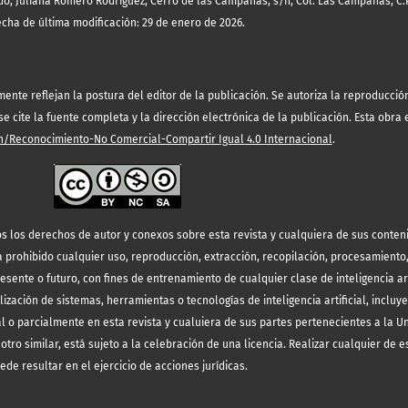
o, Juliana Romero Rodríguez, Cerro de las Campanas, s/n, Col. Las Campanas, C.P
echa de última modificación: 29 de enero de 2026.
te reflejan la postura del editor de la publicación. Se autoriza la reproducción 
 cite la fuente completa y la dirección electrónica de la publicación.
Esta obra 
/Reconocimiento-No Comercial-Compartir Igual 4.0 Internacional
.
s los derechos de autor y conexos sobre esta revista y cualquiera de sus conten
prohibido cualquier uso, reproducción, extracción, recopilación, procesamiento
resente o futuro, con fines de entrenamiento de cualquier clase de inteligencia art
lización de sistemas, herramientas o tecnologías de inteligencia artificial, incluy
l o parcialmente en esta revista y cualuiera de sus partes pertenecientes a la 
otro similar, está sujeto a la celebración de una licencia. Realizar cualquier de e
ede resultar en el ejercicio de acciones jurídicas.