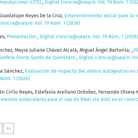
computacional (CFD)
,
Digital ciencia@uaqro: Vol. 19 Núm. 1 (20
 Guadalupe Reyes De la Cruz,
Emprendimiento social para la r
ciencia@uaqro: Vol. 19 Núm. 1 (2026)
es,
Presentación
,
Digital ciencia@uaqro: Vol. 19 Núm. 1 (2026)
chez, Mayra Juliana Chávez Alcalá, Miguel Ángel Bartorila,
¿P
Biosfera Sierra Gorda de Querétaro
,
Digital ciencia@uaqro: Vol
na Sánchez,
Evaluación de impacto del ahorro autogestivo en 
 Núm. 1 (2026)
án Cirilo Reyes, Estefania Arellano Ordoñez, Fernando Olvera M
mentos moleculares para el uso de RNAi vía SIGS en el contr
>>