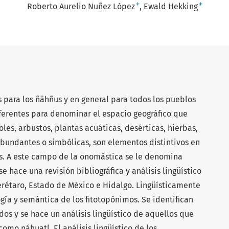
+
+
Roberto Aurelio Nuñez López
Ewald Hekking
 para los ñähñus y en general para todos los pueblos
eferentes para denominar el espacio geográfico que
les, arbustos, plantas acuáticas, desérticas, hierbas,
 abundantes o simbólicas, son elementos distintivos en
s. A este campo de la onomástica se le denomina
se hace una revisión bibliográfica y análisis lingüístico
rétaro, Estado de México e Hidalgo. Lingüísticamente
ogía y semántica de los fitotopónimos. Se identifican
dos y se hace un análisis lingüístico de aquellos que
mo náhuatl. El análisis lingüístico de los