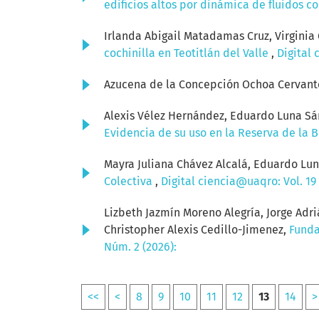
edificios altos por dinámica de fluidos 
Irlanda Abigail Matadamas Cruz, Virginia
cochinilla en Teotitlán del Valle
,
Digital 
Azucena de la Concepción Ochoa Cervant
Alexis Vélez Hernández, Eduardo Luna Sán
Evidencia de su uso en la Reserva de la 
Mayra Juliana Chávez Alcalá, Eduardo Lu
Colectiva
,
Digital ciencia@uaqro: Vol. 19
Lizbeth Jazmín Moreno Alegría, Jorge Adri
Christopher Alexis Cedillo-Jimenez,
Funda
Núm. 2 (2026):
<<
<
8
9
10
11
12
13
14
>