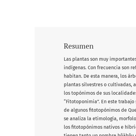
Resumen
Las plantas son muy importantes
indígenas. Con frecuencia son r
habitan. De esta manera, los árbo
plantas silvestres o cultivadas,
los topónimos de sus localidade
“Fitotoponimia”. En este trabajo 
de algunos fitotopónimos de Que
se analiza la etimología, morfol
los fitotopónimos nativos e híbri
tienen tanto un nombre hñähñu co