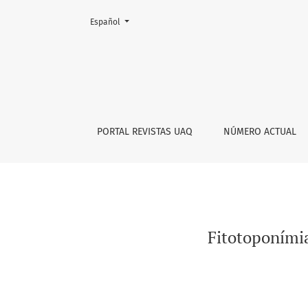
Cambiar el idioma. El actual es:
Español
Fitotoponímia hñähñu: Huella lingüística de l
PORTAL REVISTAS UAQ
NÚMERO ACTUAL
Fitotoponímia