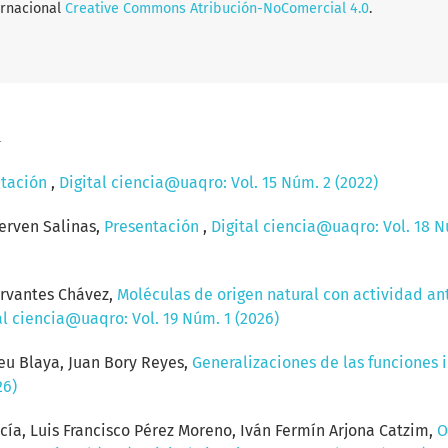
ernacional
Creative Commons Atribución-NoComercial 4.0
.
a
ntación
,
Digital ciencia@uaqro: Vol. 15 Núm. 2 (2022)
erven Salinas,
Presentación
,
Digital ciencia@uaqro: Vol. 18 Nú
ervantes Chávez,
Moléculas de origen natural con actividad a
al ciencia@uaqro: Vol. 19 Núm. 1 (2026)
eu Blaya, Juan Bory Reyes,
Generalizaciones de las funciones 
26)
rcía, Luis Francisco Pérez Moreno, Iván Fermín Arjona Catzim,
O