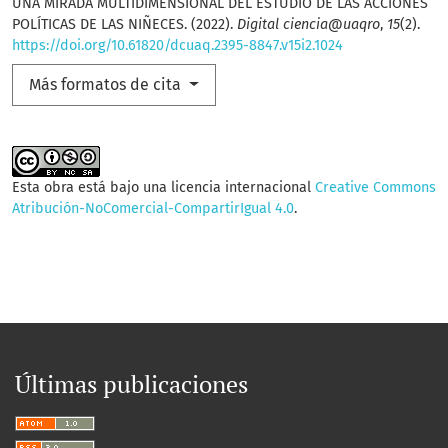
UNA MIRADA MULTIDIMENSIONAL DEL ESTUDIO DE LAS ACCIONES
POLÍTICAS DE LAS NIÑECES. (2022).
Digital ciencia@uaqro
,
15
(2).
https://doi.org/10.61820/dcuaq.2395-8847.v15i2.1024
Más formatos de cita
Esta obra está bajo una licencia internacional
Creative Commons
Atribución-NoComercial-CompartirIgual 4.0
.
Últimas publicaciones