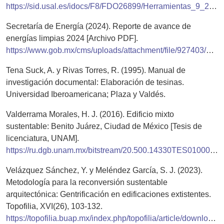
https://sid.usal.es/idocs/F8/FDO26899/Herramientas_9_2015.pdf
Secretaría de Energía (2024). Reporte de avance de
energías limpias 2024 [Archivo PDF].
https://www.gob.mx/cms/uploads/attachment/file/927403/RAEL.pdf
Tena Suck, A. y Rivas Torres, R. (1995). Manual de
investigación documental: Elaboración de tesinas.
Universidad Iberoamericana; Plaza y Valdés.
Valderrama Morales, H. J. (2016). Edificio mixto
sustentable: Benito Juárez, Ciudad de México [Tesis de
licenciatura, UNAM].
https://ru.dgb.unam.mx/bitstream/20.500.14330TES01000746194/3/0746194.pdf
Velázquez Sánchez, Y. y Meléndez García, S. J. (2023).
Metodología para la reconversión sustentable
arquitectónica: Gentrificación en edificaciones extistentes.
Topofilia, XVI(26), 103-132.
https://topofilia.buap.mx/index.php/topofilia/article/download/460/312/968