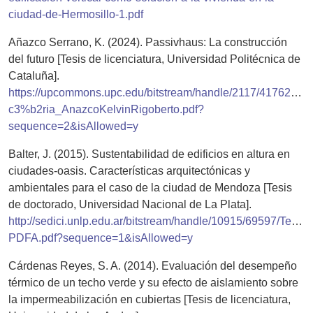
ciudad-de-Hermosillo-1.pdf
Añazco Serrano, K. (2024). Passivhaus: La construcción
del futuro [Tesis de licenciatura, Universidad Politécnica de
Cataluña].
https://upcommons.upc.edu/bitstream/handle/2117/417628/
c3%b2ria_AnazcoKelvinRigoberto.pdf?
sequence=2&isAllowed=y
Balter, J. (2015). Sustentabilidad de edificios en altura en
ciudades-oasis. Características arquitectónicas y
ambientales para el caso de la ciudad de Mendoza [Tesis
de doctorado, Universidad Nacional de La Plata].
http://sedici.unlp.edu.ar/bitstream/handle/10915/69597/Tesis.p
PDFA.pdf?sequence=1&isAllowed=y
Cárdenas Reyes, S. A. (2014). Evaluación del desempeño
térmico de un techo verde y su efecto de aislamiento sobre
la impermeabilización en cubiertas [Tesis de licenciatura,