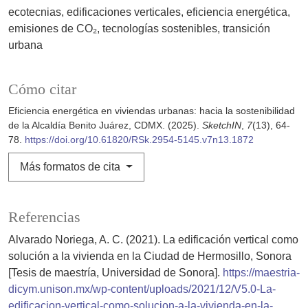
ecotecnias
edificaciones verticales
eficiencia energética
emisiones de CO₂
tecnologías sostenibles
transición
urbana
Cómo citar
Eficiencia energética en viviendas urbanas: hacia la sostenibilidad
de la Alcaldía Benito Juárez, CDMX. (2025).
SketchIN
,
7
(13), 64-
78.
https://doi.org/10.61820/RSk.2954-5145.v7n13.1872
Más formatos de cita
Referencias
Alvarado Noriega, A. C. (2021). La edificación vertical como
solución a la vivienda en la Ciudad de Hermosillo, Sonora
[Tesis de maestría, Universidad de Sonora].
https://maestria-
dicym.unison.mx/wp-content/uploads/2021/12/V5.0-La-
edificacion-vertical-como-solucion-a-la-vivienda-en-la-