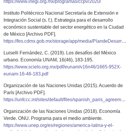
https://www.inegi.org.mx/programas/ccpv/2020/
Instituto Politécnico Nacional Secretaría de Extensión e
Integración Social (s. f.). Estrategia para el desarrollo
económico sustentable del sector energético en la Ciudad
de México [Archivo PDF].
https://fes.cdmx.gob.mx/storage/app/media/PlandeDesarrolloEnergeticoCDMX.pdf
Luiselli Fernández, C. (2019). Los desafíos del México
urbano. Economía UNAM, 16(46), 183-195.
https://www.scielo.org.mx/pdf/eunam/v16n46/1665-952X-
eunam-16-46-183.pdf
Organización de las Naciones Unidas (2015). Acuerdo de
París [Archivo PDF].
https://unfccc.int/sites/default/files/spanish_paris_agreement.pdf
Organización de las Naciones Unidas (2018). Economía
Verde. ONU. Programa para el medio ambiente.
https://www.unep.org/es/regiones/america-latina-y-el-