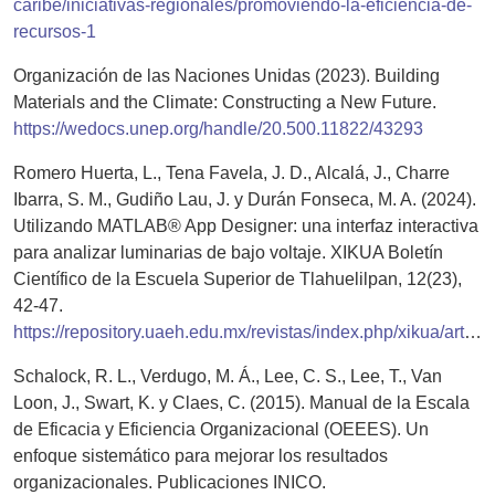
caribe/iniciativas-regionales/promoviendo-la-eficiencia-de-
recursos-1
Organización de las Naciones Unidas (2023). Building
Materials and the Climate: Constructing a New Future.
https://wedocs.unep.org/handle/20.500.11822/43293
Romero Huerta, L., Tena Favela, J. D., Alcalá, J., Charre
Ibarra, S. M., Gudiño Lau, J. y Durán Fonseca, M. A. (2024).
Utilizando MATLAB® App Designer: una interfaz interactiva
para analizar luminarias de bajo voltaje. XIKUA Boletín
Científico de la Escuela Superior de Tlahuelilpan, 12(23),
42-47.
https://repository.uaeh.edu.mx/revistas/index.php/xikua/article/view/11836/10853
Schalock, R. L., Verdugo, M. Á., Lee, C. S., Lee, T., Van
Loon, J., Swart, K. y Claes, C. (2015). Manual de la Escala
de Eficacia y Eficiencia Organizacional (OEEES). Un
enfoque sistemático para mejorar los resultados
organizacionales. Publicaciones INICO.