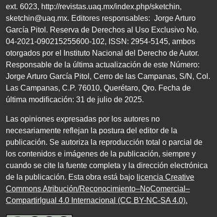
ext.
6023
,
http://revistas.uaq.mx/index.php/sketchin
,
sketchin@uaq.mx
. Editores
responsables: Jorge Arturo
García Pitol. Reserva de Derechos al Uso Exclusivo
No.
04
-
2021
-
090215255600
-
102
,
ISSN
:
2954-5145
, ambos
otorgados por el Instituto Nacional del Derecho de Autor.
Responsable de la última actualización de este Número:
Jorge Arturo García Pitol, Cerro de las Campanas,
S/N
, Col.
Las Campanas,
C.P. 76010
, Querétaro, Qro. Fecha de
última modificación:
31
de julio de
2025
.
Las opiniones expresadas por los autores no
necesariamente reflejan la postura del editor de la
publicación. Se autoriza la reproducción total o parcial de
los contenidos e imágenes de la publicación, siempre y
cuando se cite la fuente completa y la dirección electrónica
de la publicación. Esta obra está bajo
licencia Creative
Commons Atribución/Reconocimiento–NoComercial–
CompartirIgual 4.0 Internacional (CC BY-NC-SA 4.0)
.