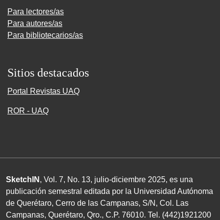
Para lectores/as
Para autores/as
Para bibliotecarios/as
Sitios destacados
Portal Revistas UAQ
ROR - UAQ
SketchIN
, Vol. 7, No.
13
, julio-diciembre
2025
, es una
publicación semestral editada por la Universidad Autónoma
de Querétaro, Cerro de las Campanas,
S/N
, Col. Las
Campanas, Querétaro, Qro.,
C.P. 76010
.
Tel. (
442
)
1921200