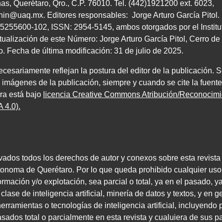
as, Querétaro, Qro.,
C.P. 76010
.
Tel. (
442
)
1921200
ext.
6023
,
chin@uaq.mx
. Editores
responsables: Jorge Arturo García Pitol
5255600
-
102
,
ISSN
:
2954-5145
, ambos
otorgados por el Instit
tualización de este Número: Jorge Arturo García Pitol, Cerro 
ro. Fecha de última modificación:
31
de julio de
2025
.
esariamente reflejan la postura del editor de la publicación. S
e imágenes de la publicación, siempre y cuando se cite la fuente
bra está bajo
licencia Creative Commons Atribución/Reconoci
 4.0)
.
vados todos los derechos de autor y conexos sobre esta revista
tonoma de Querétaro. Por lo que queda prohibido cualquier uso
rmación y/o explotación, sea parcial o total, ya en el pasado, y
lase de inteligencia artificial, minería de datos y textos, y en ge
rramientas o tecnologías de inteligencia artificial, incluyendo p
ados total o parcialmente en esta revista y cualuiera de sus p