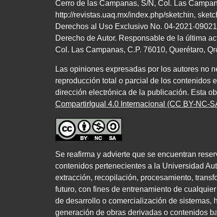
Cerro de las Campanas,
S/N
, Col. Las Campan
http://revistas.uaq.mx/index.php/sketchin
,
sket
Derechos al Uso Exclusivo
No.
04
-
2021
-
09021
Derecho de Autor. Responsable de la última ac
Col. Las Campanas,
C.P. 76010
, Querétaro, Q
Las opiniones expresadas por los autores no nec
reproducción total o parcial de los contenidos 
dirección electrónica de la publicación. Esta o
CompartirIgual 4.0 Internacional (CC BY-NC-SA
Se reafirma y advierte que se encuentran reser
contenidos pertenecientes a la Universidad Au
extracción, recopilación, procesamiento, transfo
futuro, con fines de entrenamiento de cualquier c
de desarrollo o comercialización de sistemas, he
generación de obras derivadas o contenidos bas