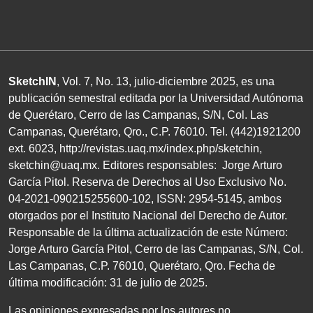
SketchIN
, Vol. 7, No.
13
, julio-diciembre
2025
, es una
publicación semestral editada por la Universidad Autónoma
de Querétaro, Cerro de las Campanas,
S/N
, Col. Las
Campanas, Querétaro, Qro.,
C.P. 76010
.
Tel. (
442
)
1921200
ext.
6023
,
http://revistas.uaq.mx/index.php/sketchin
,
sketchin@uaq.mx
. Editores
responsables: Jorge Arturo
García Pitol. Reserva de Derechos al Uso Exclusivo
No.
04
-
2021
-
090215255600
-
102
,
ISSN
:
2954-5145
, ambos
otorgados por el Instituto Nacional del Derecho de Autor.
Responsable de la última actualización de este Número:
Jorge Arturo García Pitol, Cerro de las Campanas,
S/N
, Col.
Las Campanas,
C.P. 76010
, Querétaro, Qro. Fecha de
última modificación:
31
de julio de
2025
.
Las opiniones expresadas por los autores no