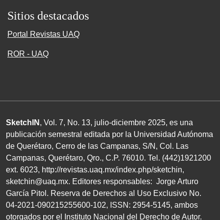
Sitios destacados
Portal Revistas UAQ
ROR - UAQ
SketchIN
, Vol. 7, No.
13
, julio-diciembre
2025
, es una
publicación semestral editada por la Universidad Autónoma
de Querétaro, Cerro de las Campanas,
S/N
, Col. Las
Campanas, Querétaro, Qro.,
C.P. 76010
.
Tel. (
442
)
1921200
ext.
6023
,
http://revistas.uaq.mx/index.php/sketchin
,
sketchin@uaq.mx
. Editores
responsables: Jorge Arturo
García Pitol. Reserva de Derechos al Uso Exclusivo
No.
04
-
2021
-
090215255600
-
102
,
ISSN
:
2954-5145
, ambos
otorgados por el Instituto Nacional del Derecho de Autor.