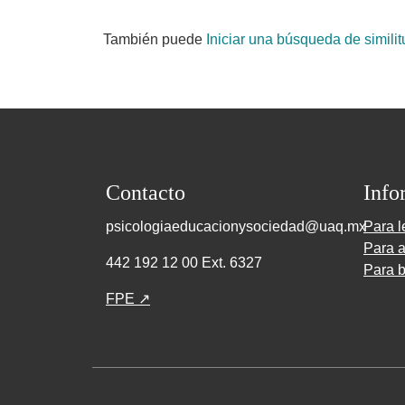
También puede
Iniciar una búsqueda de simili
Contacto
Info
psicologiaeducacionysociedad@uaq.mx
Para l
Para a
442 192 12 00 Ext. 6327
Para b
FPE ↗