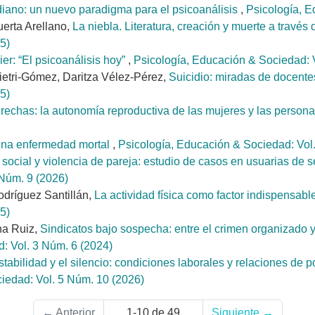
diano: un nuevo paradigma para el psicoanálisis
,
Psicología, E
uerta Arellano,
La niebla. Literatura, creación y muerte a trav
5)
er: “El psicoanálisis hoy”
,
Psicología, Educación & Sociedad: 
etri-Gómez, Daritza Vélez-Pérez,
Suicidio: miradas de docentes
5)
rechas: la autonomía reproductiva de las mujeres y las person
 una enfermedad mortal
,
Psicología, Educación & Sociedad: Vol
social y violencia de pareja: estudio de casos en usuarias de s
 Núm. 9 (2026)
odríguez Santillán,
La actividad física como factor indispensab
5)
na Ruiz,
Sindicatos bajo sospecha: entre el crimen organizado 
: Vol. 3 Núm. 6 (2024)
estabilidad y el silencio: condiciones laborales y relaciones de 
iedad: Vol. 5 Núm. 10 (2026)
←
Anterior
1-10 de 49
Siguiente
→