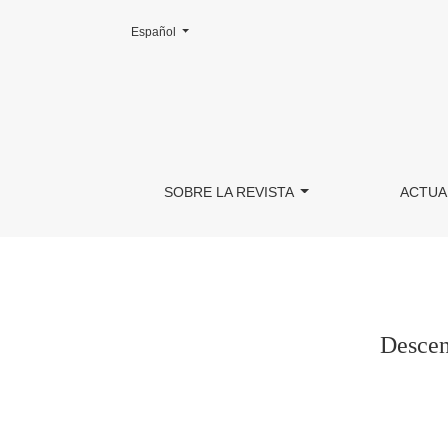
Cambiar el idioma. El actual es:
Español
Descenso y retorno al Más allá. Lo que cuenta
SOBRE LA REVISTA
ACTUA
Descen