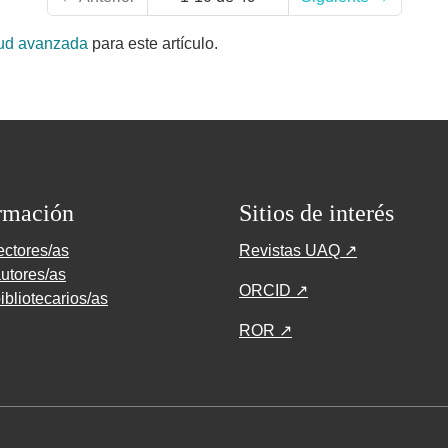
tud avanzada
para este artículo.
rmación
Sitios de interés
ectores/as
Revistas UAQ ↗
utores/as
ORCID ↗
ibliotecarios/as
ROR ↗